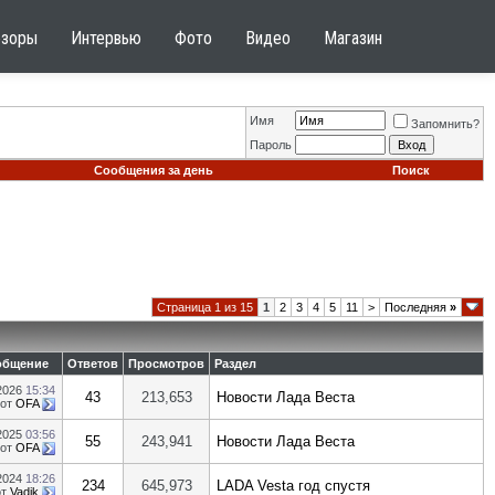
бзоры
Интервью
Фото
Видео
Магазин
Имя
Запомнить?
Пароль
Сообщения за день
Поиск
Страница 1 из 15
1
2
3
4
5
11
>
Последняя
»
общение
Ответов
Просмотров
Раздел
.2026
15:34
43
213,653
Новости Лада Веста
от
OFA
.2025
03:56
55
243,941
Новости Лада Веста
от
OFA
.2024
18:26
234
645,973
LADA Vesta год спустя
от
Vadik