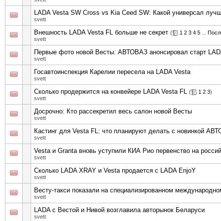
LADA Vesta SW Cross vs Kia Ceed SW: Какой универсал луч
svett
Внешность LADA Vesta FL больше не секрет
(
1
2
3
4
5
...
Посл
svett
Первые фото новой Весты: АВТОВАЗ анонсировал старт LADA
svett
Госавтоинспекция Карелии пересела на LADA Vesta
svett
Сколько продержится на конвейере LADA Vesta FL
(
1
2
3
)
svett
Досрочно: Кто рассекретил весь салон новой Весты
svett
Кастинг для Vesta FL: что планируют делать с новинкой АВ
svett
Vesta и Granta вновь уступили КИА Рио первенство на росси
svett
Сколько LADA XRAY и Vesta продается с LADA EnjoY
svett
Весту-такси показали на специализированном международн
svett
LADA с Вестой и Нивой возглавила авторынок Беларуси
svett