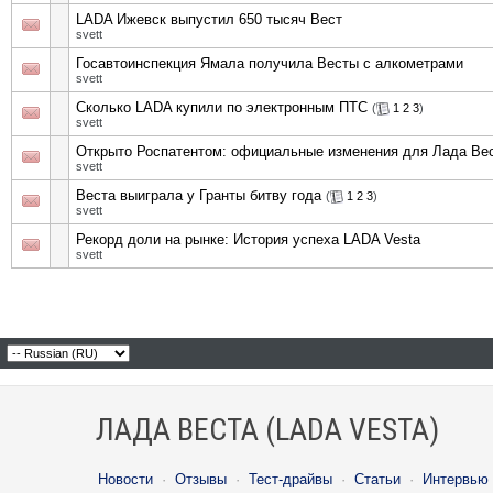
LADA Ижевск выпустил 650 тысяч Вест
svett
Госавтоинспекция Ямала получила Весты с алкометрами
svett
Сколько LADA купили по электронным ПТС
(
1
2
3
)
svett
Открыто Роспатентом: официальные изменения для Лада Вес
svett
Веста выиграла у Гранты битву года
(
1
2
3
)
svett
Рекорд доли на рынке: История успеха LADA Vesta
svett
ЛАДА ВЕСТА (LADA VESTA)
Новости
·
Отзывы
·
Тест-драйвы
·
Статьи
·
Интервью