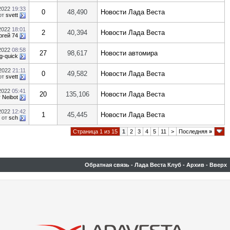
.2022
19:33
0
48,490
Новости Лада Веста
от
svett
.2022
18:01
2
40,394
Новости Лада Веста
ргей 74
.2022
08:58
27
98,617
Новости автомира
g-quick
.2022
21:11
0
49,582
Новости Лада Веста
от
svett
.2022
05:41
20
135,106
Новости Лада Веста
т
Neibot
.2022
12:42
1
45,445
Новости Лада Веста
от
sch
Страница 1 из 15
1
2
3
4
5
11
>
Последняя
»
Обратная связь
-
Лада Веста Клуб
-
Архив
-
Вверх