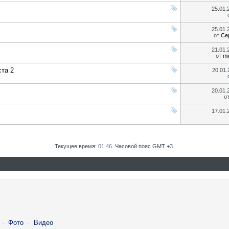
25.01
25.01
от
Се
21.01
от
mi
та 2
20.01
20.01
о
17.01
Текущее время:
01:46
. Часовой пояс GMT +3.
·
Фото
·
Видео