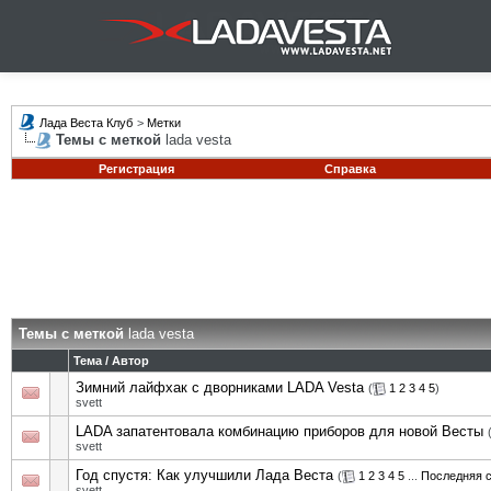
Лада Веста Клуб
>
Метки
Темы с меткой
lada vesta
Регистрация
Справка
Темы с меткой
lada vesta
Тема / Автор
Зимний лайфхак с дворниками LADA Vesta
(
1
2
3
4
5
)
svett
LADA запатентовала комбинацию приборов для новой Весты
svett
Год спустя: Как улучшили Лада Веста
(
1
2
3
4
5
...
Последняя 
svett