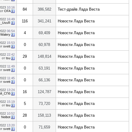
.2023
10:16
84
386,582
Тест-драйв Лада Веста
от
OFA
.2022
16:49
116
341,241
Новости Лада Веста
r_UssR
.2022
06:54
4
69,409
Новости Лада Веста
т
Walery
.2022
15:53
0
60,978
Новости Лада Веста
от
svett
.2022
22:42
29
148,814
Новости Лада Веста
от
tsu
.2022
11:49
0
63,191
Новости Лада Веста
от
svett
.2022
11:45
0
66,136
Новости Лада Веста
от
svett
.2022
13:24
16
124,787
Новости Лада Веста
ей_СПб
.2022
15:19
5
73,720
Новости Лада Веста
от
tsu
.2022
10:52
28
158,113
Новости Лада Веста
т
Neibot
.2022
13:20
0
71,659
Новости Лада Веста
от
svett