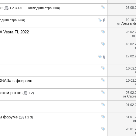
ше
26.08
(
1
2
3
4
5
...
Последняя страница
)
10.10
едняя страница
)
от
Alexsand
 Vesta FL 2022
28.02
о
18.02
12.02
10.02
ТОВАЗа в феврале
10.02
йском рынке
07.02
(
1
2
)
от
Серг
01.02
ом форуме
31.01
(
1
2
3
)
о
28.01