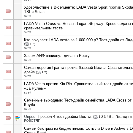
Удовольствие в В-сегменте: LADA Vesta Sport против Skoda
TSI и Solaris
svett
LADA Vesta Cross vs Renault Logan Stepway: Кросс-седаны 
сравнительном тесте
svett
Кто покупает LADA Vesta за 1 000 000 р? Тест-драйв от Ла
(
1
2
)
svett
Зачем АИФ запихнул диван в Весту
svett
Самая дорогая Гранта против базовой Весты. Сравнительны
драйв
(
1
2
)
svett
LADA Vesta против Kia Rio. Сравнительный тест-драйв от 
«За Рулем»
svett
Семейные выходные: Тест-драйв семейства LADA Cross от
Клуба
svett
Опрос:
Прошёл 4 тест-драйва Весты.
(
1
2
3
4
5
...
Последняя 
РОБОТЯГ
Самый быстрый из бюджетников: Есть ли Drive и Active в 
Granta Sport