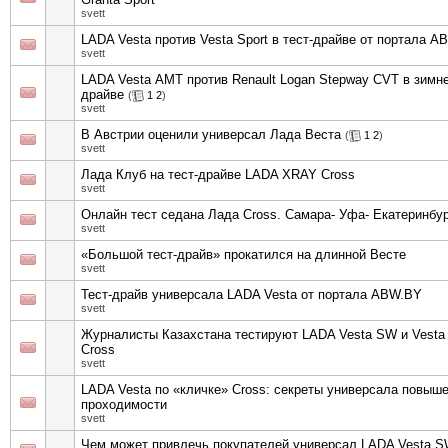
svett
LADA Vesta против Vesta Sport в тест-драйве от портала 
svett
LADA Vesta АМТ против Renault Logan Stepway CVT в зимне
драйве
(
1
2
)
svett
В Австрии оценили универсал Лада Веста
(
1
2
)
svett
Лада Клуб на тест-драйве LADA XRAY Cross
svett
Онлайн тест седана Лада Cross. Самара- Уфа- Екатеринбу
svett
«Большой тест-драйв» прокатился на длинной Весте
svett
Тест-драйв универсала LADA Vesta от портала ABW.BY
svett
Журналисты Казахстана тестируют LADA Vesta SW и Vest
Cross
svett
LADA Vesta по «кличке» Cross: секреты универсала повыш
проходимости
svett
Чем может привлечь покупателей универсал LADA Vesta 