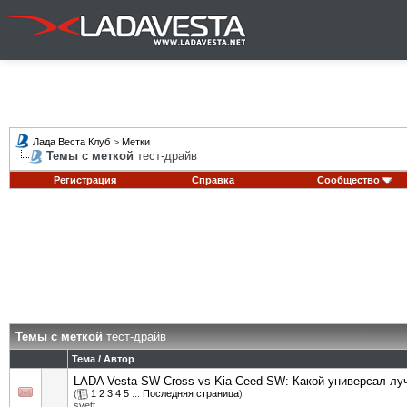
Лада Веста Клуб
>
Метки
Темы с меткой
тест-драйв
Регистрация
Справка
Сообщество
Темы с меткой
тест-драйв
Тема / Автор
LADA Vesta SW Cross vs Kia Ceed SW: Какой универсал лу
(
1
2
3
4
5
...
Последняя страница
)
svett