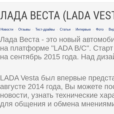
ЛАДА ВЕСТА (LADA VES
Новости
·
Отзывы
·
Тест-драйвы
·
Статьи
·
Интервью
·
Фото
·
Ви
Лада Веста - это новый автомо
на платформе "LADA B/C". Старт
на сентябрь 2015 года. Над диз
LADA Vesta был впервые предст
августе 2014 года, Вы можете п
новости, узнать технические ха
для общения и обмена мнениями