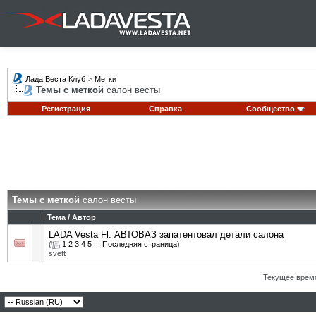
Лада Веста Клуб
>
Метки
Темы с меткой
салон весты
Регистрация
Справка
Сообщество
Темы с меткой
салон весты
Тема / Автор
LADA Vesta Fl: АВТОВАЗ запатентовал детали салона
(
1
2
3
4
5
...
Последняя страница
)
svett
Текущее врем