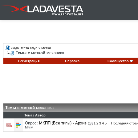
Лада Веста Клуб
>
Метки
Темы с меткой
механика
Регистрация
Справка
Сообщество
Темы с меткой
механика
Тема / Автор
Опрос:
МКПП (Все типы) - Архив
(
1
2
3
4
5
...
Последняя стра
Mitriy