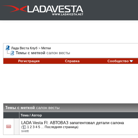
Лада Веста Клуб
>
Метки
Темы с меткой
салон весты
Регистрация
Справка
Сообщество
Темы с меткой
салон весты
Тема / Автор
LADA Vesta Fl: АВТОВАЗ запатентовал детали салона
(
1
2
3
4
5
...
Последняя страница
)
svett