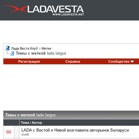
Лада Веста Клуб
>
Метки
Темы с меткой
lada largus
Регистрация
Справка
Сообщество
Темы с меткой
lada largus
Тема / Автор
LADA с Вестой и Нивой возглавила авторынок Беларуси
svett