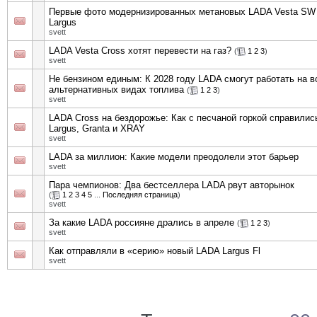
Первые фото модернизированных метановых LADA Vesta SW 
Largus
svett
LADA Vesta Cross хотят перевести на газ?
(
1
2
3
)
svett
Не бензином единым: К 2028 году LADA смогут работать на в
альтернативных видах топлива
(
1
2
3
)
svett
LADA Cross на бездорожье: Как с песчаной горкой справились
Largus, Granta и XRAY
svett
LADA за миллион: Какие модели преодолели этот барьер
svett
Пара чемпионов: Два бестселлера LADA рвут авторынок
(
1
2
3
4
5
...
Последняя страница
)
svett
За какие LADA россияне дрались в апреле
(
1
2
3
)
svett
Как отправляли в «серию» новый LADA Largus Fl
svett