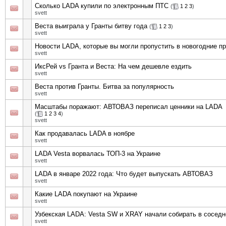
Сколько LADA купили по электронным ПТС
(
1
2
3
)
svett
Веста выиграла у Гранты битву года
(
1
2
3
)
svett
Новости LADA, которые вы могли пропустить в новогодние п
svett
ИксРей vs Гранта и Веста: На чем дешевле ездить
svett
Веста против Гранты. Битва за популярность
svett
Масштабы поражают: АВТОВАЗ переписал ценники на LADA
(
1
2
3
4
)
svett
Как продавалась LADA в ноябре
svett
LADA Vesta ворвалась ТОП-3 на Украине
svett
LADA в январе 2022 года: Что будет выпускать АВТОВАЗ
svett
Какие LADA покупают на Украине
svett
Узбекская LADA: Vesta SW и XRAY начали собирать в соседн
svett