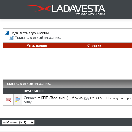
Лада Веста Клуб
>
Метки
Темы с меткой
механика
Регистрация
Справка
Темы с меткой
механика
Тема / Автор
Опрос:
МКПП (Все типы) - Архив
(
1
2
3
4
5
...
Последняя стра
Mitriy