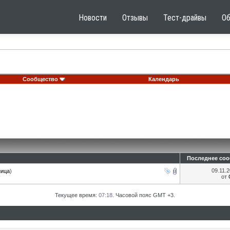
Новости
Отзывы
Тест-драйвы
О
Сообщество
Календарь
Последнее со
09.11.
ница
)
от
Текущее время:
07:18
. Часовой пояс GMT +3.