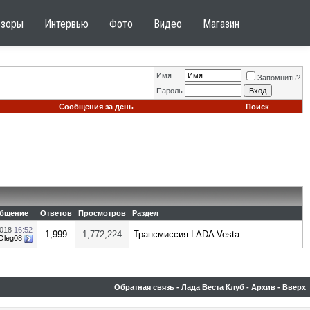
бзоры
Интервью
Фото
Видео
Магазин
Имя
Запомнить?
Пароль
Сообщения за день
Поиск
общение
Ответов
Просмотров
Раздел
2018
16:52
1,999
1,772,224
Трансмиссия LADA Vesta
Oleg08
Обратная связь
-
Лада Веста Клуб
-
Архив
-
Вверх