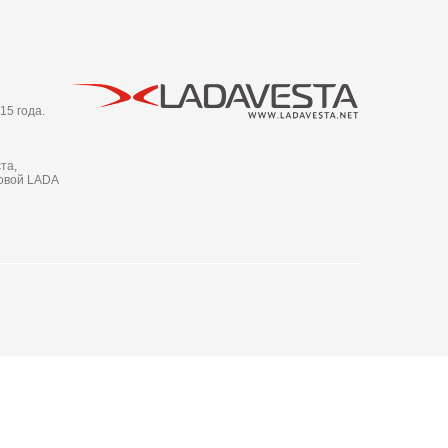
15 года.
та,
новой LADA