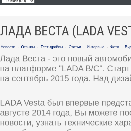
ЛАДА ВЕСТА (LADA VES
Новости
·
Отзывы
·
Тест-драйвы
·
Статьи
·
Интервью
·
Фото
·
Ви
Лада Веста - это новый автомо
на платформе "LADA B/C". Старт
на сентябрь 2015 года. Над диз
LADA Vesta был впервые предст
августе 2014 года, Вы можете п
новости, узнать технические ха