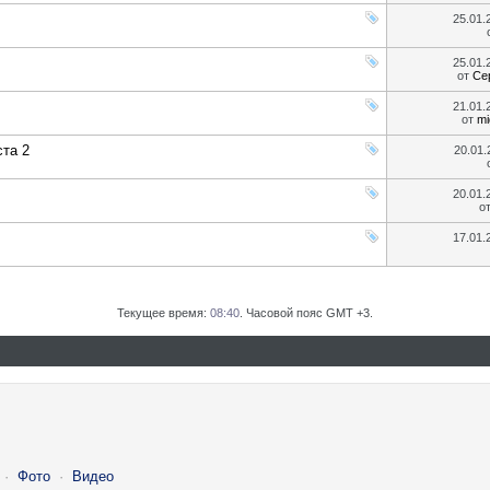
25.01
25.01
от
Се
21.01
от
mi
та 2
20.01
20.01
о
17.01
Текущее время:
08:40
. Часовой пояс GMT +3.
·
Фото
·
Видео