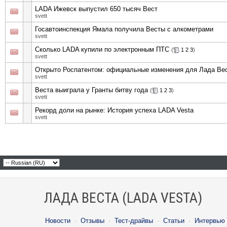
LADA Ижевск выпустил 650 тысяч Вест
svett
Госавтоинспекция Ямала получила Весты с алкометрами
svett
Сколько LADA купили по электронным ПТС
(
1
2
3
)
svett
Открыто Роспатентом: официальные изменения для Лада Вес
svett
Веста выиграла у Гранты битву года
(
1
2
3
)
svett
Рекорд доли на рынке: История успеха LADA Vesta
svett
ЛАДА ВЕСТА (LADA VESTA)
Новости
·
Отзывы
·
Тест-драйвы
·
Статьи
·
Интервью