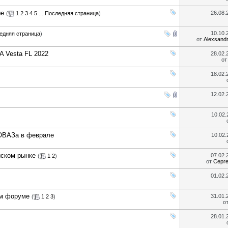
ше
26.08
(
1
2
3
4
5
...
Последняя страница
)
10.10
едняя страница
)
от
Alexsand
 Vesta FL 2022
28.02
о
18.02
12.02
10.02
ТОВАЗа в феврале
10.02
йском рынке
07.02
(
1
2
)
от
Серг
01.02
ом форуме
31.01
(
1
2
3
)
о
28.01