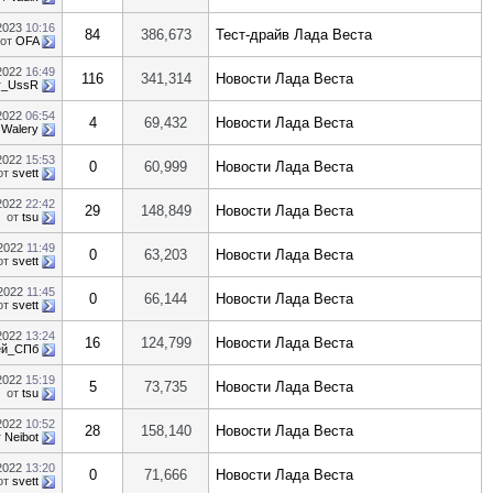
.2023
10:16
84
386,673
Тест-драйв Лада Веста
от
OFA
.2022
16:49
116
341,314
Новости Лада Веста
r_UssR
.2022
06:54
4
69,432
Новости Лада Веста
т
Walery
.2022
15:53
0
60,999
Новости Лада Веста
от
svett
.2022
22:42
29
148,849
Новости Лада Веста
от
tsu
.2022
11:49
0
63,203
Новости Лада Веста
от
svett
.2022
11:45
0
66,144
Новости Лада Веста
от
svett
.2022
13:24
16
124,799
Новости Лада Веста
ей_СПб
.2022
15:19
5
73,735
Новости Лада Веста
от
tsu
.2022
10:52
28
158,140
Новости Лада Веста
т
Neibot
.2022
13:20
0
71,666
Новости Лада Веста
от
svett