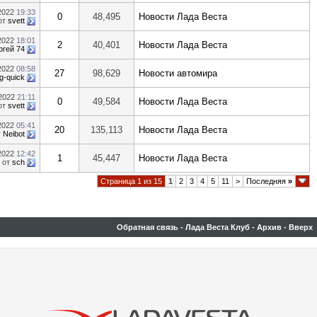
.2022
19:33
0
48,495
Новости Лада Веста
от
svett
.2022
18:01
2
40,401
Новости Лада Веста
ргей 74
.2022
08:58
27
98,629
Новости автомира
g-quick
.2022
21:11
0
49,584
Новости Лада Веста
от
svett
.2022
05:41
20
135,113
Новости Лада Веста
т
Neibot
.2022
12:42
1
45,447
Новости Лада Веста
от
sch
Страница 1 из 15
1
2
3
4
5
11
>
Последняя
»
Обратная связь
-
Лада Веста Клуб
-
Архив
-
Вверх