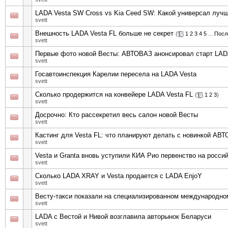
LADA Vesta SW Cross vs Kia Ceed SW: Какой универсал луч
svett
Внешность LADA Vesta FL больше не секрет
(
1
2
3
4
5
...
Посл
svett
Первые фото новой Весты: АВТОВАЗ анонсировал старт LADA
svett
Госавтоинспекция Карелии пересела на LADA Vesta
svett
Сколько продержится на конвейере LADA Vesta FL
(
1
2
3
)
svett
Досрочно: Кто рассекретил весь салон новой Весты
svett
Кастинг для Vesta FL: что планируют делать с новинкой АВ
svett
Vesta и Granta вновь уступили КИА Рио первенство на росси
svett
Сколько LADA XRAY и Vesta продается с LADA EnjoY
svett
Весту-такси показали на специализированном международн
svett
LADA с Вестой и Нивой возглавила авторынок Беларуси
svett