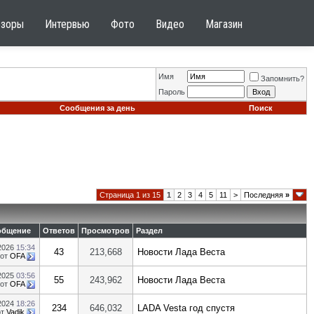
бзоры
Интервью
Фото
Видео
Магазин
Имя
Запомнить?
Пароль
Сообщения за день
Поиск
Страница 1 из 15
1
2
3
4
5
11
>
Последняя
»
общение
Ответов
Просмотров
Раздел
.2026
15:34
43
213,668
Новости Лада Веста
от
OFA
.2025
03:56
55
243,962
Новости Лада Веста
от
OFA
.2024
18:26
234
646,032
LADA Vesta год спустя
от
Vadik