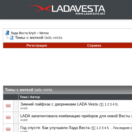
Лада Веста Клуб
>
Метки
Темы с меткой
lada vesta
Регистрация
Справка
Темы с меткой
lada vesta
Тема / Автор
Зимний лайфхак с дворниками LADA Vesta
(
1
2
3
4
5
)
svett
LADA запатентовала комбинацию приборов для новой Весты
svett
Год спустя: Как улучшили Лада Веста
(
1
2
3
4
5
...
Последняя 
svett