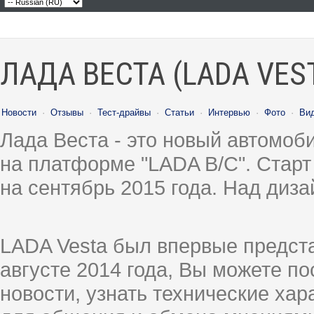
ЛАДА ВЕСТА (LADA VES
Новости
·
Отзывы
·
Тест-драйвы
·
Статьи
·
Интервью
·
Фото
·
Ви
Лада Веста - это новый автомо
на платформе "LADA B/C". Старт
на сентябрь 2015 года. Над диз
LADA Vesta был впервые предст
августе 2014 года, Вы можете п
новости, узнать технические ха