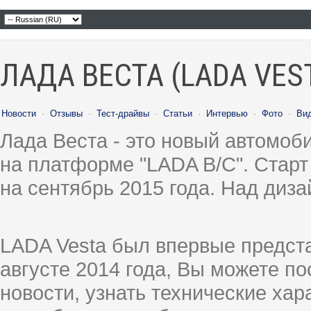
ЛАДА ВЕСТА (LADA VES
Новости
·
Отзывы
·
Тест-драйвы
·
Статьи
·
Интервью
·
Фото
·
Ви
Лада Веста - это новый автомо
на платформе "LADA B/C". Старт
на сентябрь 2015 года. Над диз
LADA Vesta был впервые предст
августе 2014 года, Вы можете п
новости, узнать технические ха