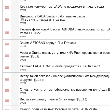
svett
Кто стал конкурентом LADA по продажам в начале года
svett
Внешность LADA Vesta FL больше не секрет
(
1
2
3
4
5
...
Последняя страница
)
svett
Первые фото новой Весты: АВТОВАЗ анонсировал старт L
Vesta FL 2022
svett
Зачем АВТОВАЗ вернул Яна Птачека
svett
Vesta и Granta вновь уступили КИА Рио первенство на рос
рынке
(
1
2
)
svett
Сколько LADA XRAY и Vesta продается с LADA EnjoY
svett
Весту-такси показали на специализированном международ
форуме
(
1
2
3
)
svett
Открыто Роспатентом: официальные изменения для Лада В
svett
Веста выиграла у Гранты битву года
(
1
2
3
)
svett
Рекорд доли на рынке: История успеха LADA Vesta