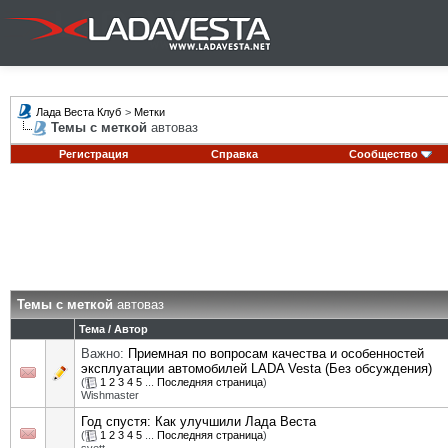
Лада Веста Клуб
>
Метки
Темы с меткой
автоваз
Регистрация
Справка
Сообщество
Темы с меткой
автоваз
Тема / Автор
Важно:
Приемная по вопросам качества и особенностей
эксплуатации автомобилей LADA Vesta (Без обсуждения)
(
1
2
3
4
5
...
Последняя страница
)
Wishmaster
Год спустя: Как улучшили Лада Веста
(
1
2
3
4
5
...
Последняя страница
)