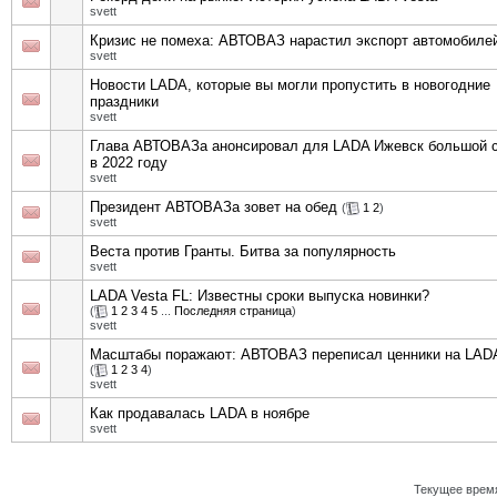
svett
Кризис не помеха: АВТОВАЗ нарастил экспорт автомобиле
svett
Новости LADA, которые вы могли пропустить в новогодние
праздники
svett
Глава АВТОВАЗа анонсировал для LADA Ижевск большой 
в 2022 году
svett
Президент АВТОВАЗа зовет на обед
(
1
2
)
svett
Веста против Гранты. Битва за популярность
svett
LADA Vesta FL: Известны сроки выпуска новинки?
(
1
2
3
4
5
...
Последняя страница
)
svett
Масштабы поражают: АВТОВАЗ переписал ценники на LAD
(
1
2
3
4
)
svett
Как продавалась LADA в ноябре
svett
Текущее врем