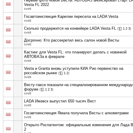
Первые фото новой Весты: АВТОВАЗ анонсировал старт L
Vesta FL 2022
svett
Госавтоинспекция Карелии пересела на LADA Vesta
svett
Сколько продержится на конвейере LADA Vesta FL
(
1
2
3
)
svett
Досрочно: Кто рассекретил весь салон новой Весты
svett
Кастинг для Vesta FL: что планируют делать с новинкой
АВТОВАЗа в феврале
svett
Vesta и Granta вновь уступили КИА Рио первенство на
российском рынке
(
1
2
)
svett
Весту-такси показали на специализированном международ
форуме
(
1
2
3
)
svett
LADA Ижевск выпустил 650 тысяч Вест
svett
Госавтоинспекция Ямала получила Весты с алкометрами
svett
Открыто Роспатентом: официальные изменения для Лада 
2