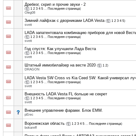
Дребезг, скрип и прочие звуки - 2
(
1
2
3
4
5
...
Последняя страница
)
Oleg08
Зимний лайфхак с дворниками LADA Vesta
(
1
2
3
4
5
)
svett
LADA запатентовала комбинацию приборов для новой Вест
(
1
2
3
4
5
...
Последняя страница
)
svett
Год спустя: Как улучшили Лада Веста
(
1
2
3
4
5
...
Последняя страница
)
svett
Штатный иммобилайзер на весте 2020
(
1
2
)
DRAGON
LADA Vesta SW Cross vs Kia Ceed SW: Какой универсал лу
(
1
2
3
4
5
...
Последняя страница
)
svett
Внешность LADA Vesta FL больше не секрет
(
1
2
3
4
5
...
Последняя страница
)
svett
Внешнее управление фарами. Блок EMM.
pErec
Воронежская область
(
1
2
3
4
5
...
Последняя страница
)
bokareff