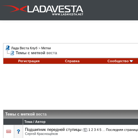
Лада Веста Клуб
>
Метки
Темы с меткой
веста
Регистрация
Справка
Сообщество
Темы с меткой
веста
Тема / Автор
Подшипник передней ступицы
(
1
2
3
4
5
...
Последняя страниц
Сергей Краснощёков