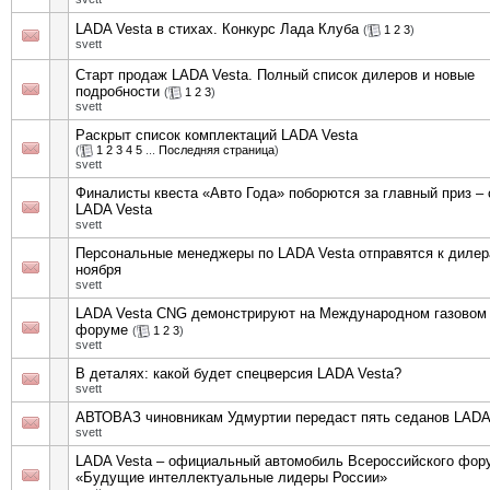
LADA Vesta в стихах. Конкурс Лада Клуба
(
1
2
3
)
svett
Старт продаж LADA Vesta. Полный список дилеров и новые
подробности
(
1
2
3
)
svett
Раскрыт список комплектаций LADA Vesta
(
1
2
3
4
5
...
Последняя страница
)
svett
Финалисты квеста «Авто Года» поборются за главный приз –
LADA Vesta
svett
Персональные менеджеры по LADA Vesta отправятся к дилер
ноября
svett
LADA Vesta CNG демонстрируют на Международном газовом
форуме
(
1
2
3
)
svett
В деталях: какой будет спецверсия LADA Vesta?
svett
АВТОВАЗ чиновникам Удмуртии передаст пять седанов LADA
svett
LADA Vesta – официальный автомобиль Всероссийского фор
«Будущие интеллектуальные лидеры России»