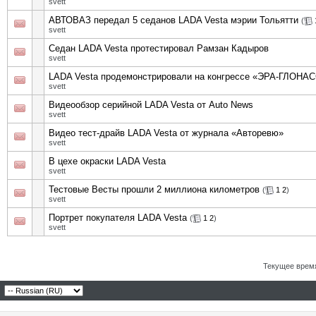
svett
АВТОВАЗ передал 5 седанов LADA Vesta мэрии Тольятти
(
svett
Седан LADA Vesta протестировал Рамзан Кадыров
svett
LADA Vesta продемонстрировали на конгрессе «ЭРА-ГЛОНА
svett
Видеообзор серийной LADA Vesta от Auto News
svett
Видео тест-драйв LADA Vesta от журнала «Авторевю»
svett
В цехе окраски LADA Vesta
svett
Тестовые Весты прошли 2 миллиона километров
(
1
2
)
svett
Портрет покупателя LADA Vesta
(
1
2
)
svett
Текущее врем