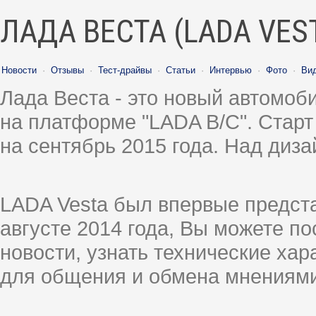
ЛАДА ВЕСТА (LADA VES
Новости
·
Отзывы
·
Тест-драйвы
·
Статьи
·
Интервью
·
Фото
·
Ви
Лада Веста - это новый автомо
на платформе "LADA B/C". Старт
на сентябрь 2015 года. Над диз
LADA Vesta был впервые предст
августе 2014 года, Вы можете п
новости, узнать технические ха
для общения и обмена мнениями