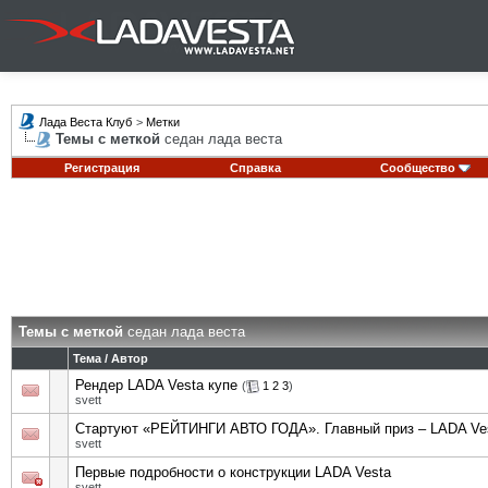
Лада Веста Клуб
>
Метки
Темы с меткой
седан лада веста
Регистрация
Справка
Сообщество
Темы с меткой
седан лада веста
Тема / Автор
Рендер LADA Vesta купе
(
1
2
3
)
svett
Стартуют «РЕЙТИНГИ АВТО ГОДА». Главный приз – LADA Ve
svett
Первые подробности о конструкции LADA Vesta
svett