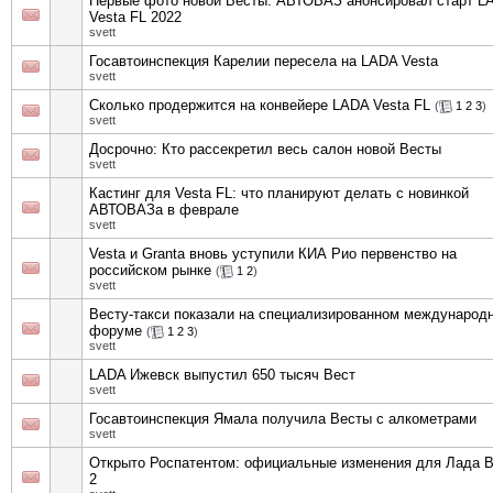
Первые фото новой Весты: АВТОВАЗ анонсировал старт L
Vesta FL 2022
svett
Госавтоинспекция Карелии пересела на LADA Vesta
svett
Сколько продержится на конвейере LADA Vesta FL
(
1
2
3
)
svett
Досрочно: Кто рассекретил весь салон новой Весты
svett
Кастинг для Vesta FL: что планируют делать с новинкой
АВТОВАЗа в феврале
svett
Vesta и Granta вновь уступили КИА Рио первенство на
российском рынке
(
1
2
)
svett
Весту-такси показали на специализированном международ
форуме
(
1
2
3
)
svett
LADA Ижевск выпустил 650 тысяч Вест
svett
Госавтоинспекция Ямала получила Весты с алкометрами
svett
Открыто Роспатентом: официальные изменения для Лада 
2