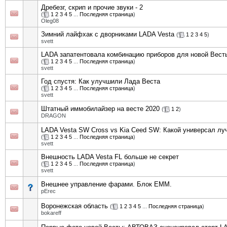
Дребезг, скрип и прочие звуки - 2
(
1
2
3
4
5
...
Последняя страница
)
Oleg08
Зимний лайфхак с дворниками LADA Vesta
(
1
2
3
4
5
)
svett
LADA запатентовала комбинацию приборов для новой Вест
(
1
2
3
4
5
...
Последняя страница
)
svett
Год спустя: Как улучшили Лада Веста
(
1
2
3
4
5
...
Последняя страница
)
svett
Штатный иммобилайзер на весте 2020
(
1
2
)
DRAGON
LADA Vesta SW Cross vs Kia Ceed SW: Какой универсал лу
(
1
2
3
4
5
...
Последняя страница
)
svett
Внешность LADA Vesta FL больше не секрет
(
1
2
3
4
5
...
Последняя страница
)
svett
Внешнее управление фарами. Блок EMM.
pErec
Воронежская область
(
1
2
3
4
5
...
Последняя страница
)
bokareff