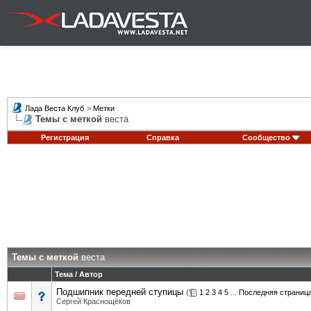
Лада Веста Клуб
>
Метки
Темы с меткой
веста
Регистрация
Справка
Сообщество
Темы с меткой
веста
Тема / Автор
Подшипник передней ступицы
(
1
2
3
4
5
...
Последняя страниц
Сергей Краснощёков