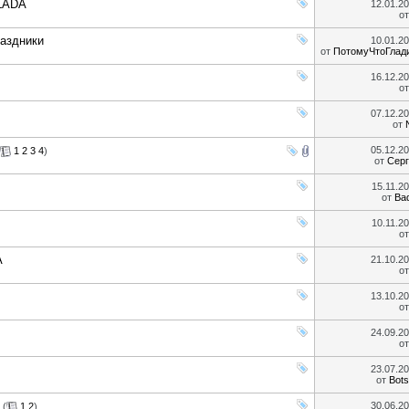
 LADA
12.01.2
о
раздники
10.01.2
от
ПотомуЧтоГлад
16.12.2
о
07.12.2
от
05.12.2
1
2
3
4
)
от
Серг
15.11.2
от
Ba
10.11.2
о
A
21.10.2
о
13.10.2
о
24.09.2
о
23.07.2
от
Bot
30.06.2
(
1
2
)