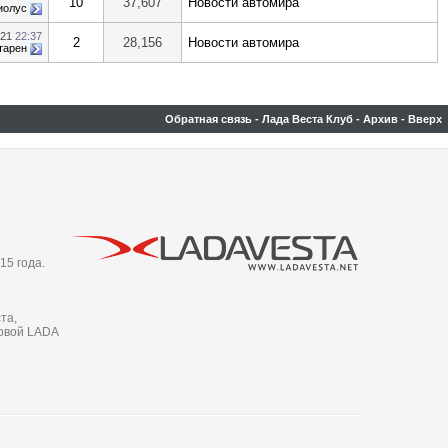
10
37,607
Новости автомира
иолус
021
22:37
2
28,156
Новости автомира
тарен
Обратная связь
-
Лада Веста Клуб
-
Архив
-
Вверх
15 года.
та,
новой LADA