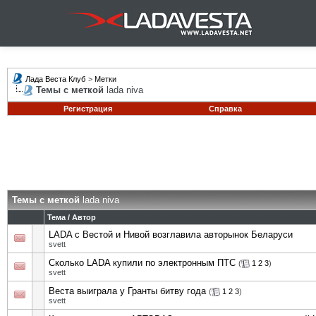
Лада Веста Клуб
>
Метки
Темы с меткой
lada niva
Регистрация
Справка
Темы с меткой
lada niva
Тема / Автор
LADA с Вестой и Нивой возглавила авторынок Беларуси
svett
Сколько LADA купили по электронным ПТС
(
1
2
3
)
svett
Веста выиграла у Гранты битву года
(
1
2
3
)
svett