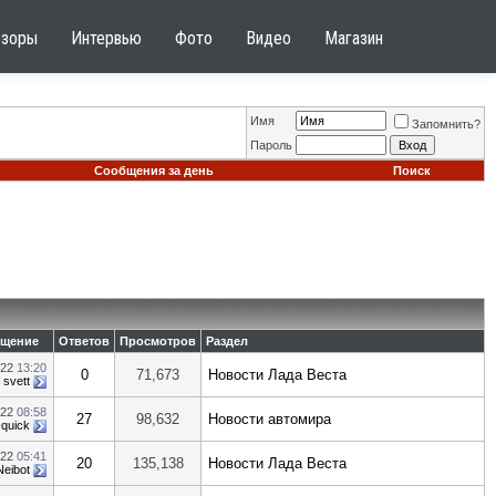
бзоры
Интервью
Фото
Видео
Магазин
Имя
Запомнить?
Пароль
Сообщения за день
Поиск
бщение
Ответов
Просмотров
Раздел
022
13:20
0
71,673
Новости Лада Веста
т
svett
022
08:58
27
98,632
Новости автомира
-quick
022
05:41
20
135,138
Новости Лада Веста
Neibot