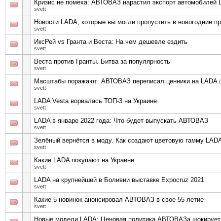
Кризис не помеха: АВТОВАЗ нарастил экспорт автомобилей
svett
Новости LADA, которые вы могли пропустить в новогодние п
svett
ИксРей vs Гранта и Веста: На чем дешевле ездить
svett
Веста против Гранты. Битва за популярность
svett
Масштабы поражают: АВТОВАЗ переписал ценники на LADA
(
svett
LADA Vesta ворвалась ТОП-3 на Украине
svett
LADA в январе 2022 года: Что будет выпускать АВТОВАЗ
svett
Зелёный вернётся в моду. Как создают цветовую гамму LAD
svett
Какие LADA покупают на Украине
svett
LADA на крупнейшей в Боливии выставке Expocruz 2021
svett
Какие 5 новинок анонсировал АВТОВАЗ в свое 55-летие
svett
Новые модели LADA: Ценовая политика АВТОВАЗа шокирует