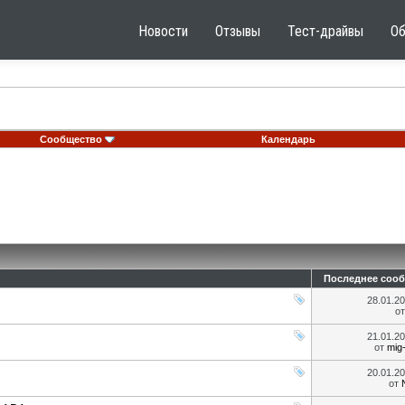
Новости
Отзывы
Тест-драйвы
О
Сообщество
Календарь
Последнее соо
28.01.2
о
21.01.2
от
mig
20.01.2
от