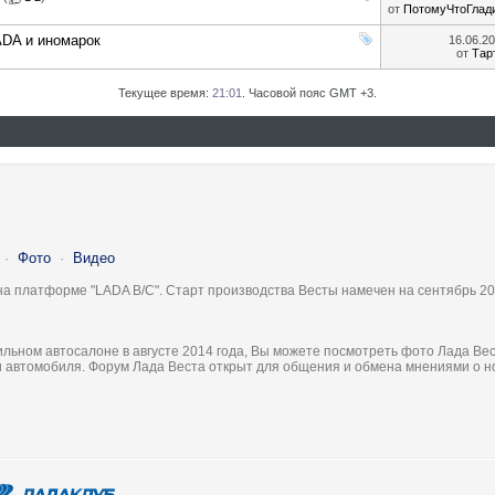
от
ПотомуЧтоГлад
ADA и иномарок
16.06.2
от
Тар
Текущее время:
21:01
. Часовой пояс GMT +3.
·
Фото
·
Видео
на платформе "LADA B/C". Старт производства Весты намечен на сентябрь 20
льном автосалоне в августе 2014 года, Вы можете посмотреть фото Лада Вес
ки автомобиля. Форум Лада Веста открыт для общения и обмена мнениями о 