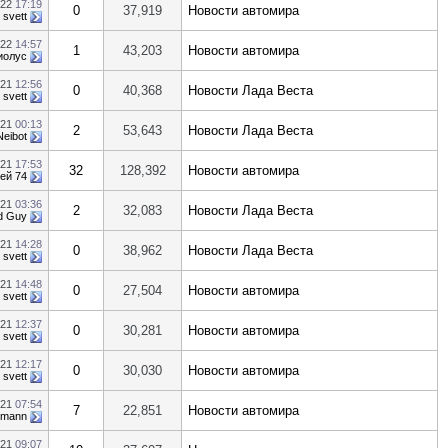
022
17:19
0
37,919
Новости автомира
т
svett
022
14:57
1
43,203
Новости автомира
иолус
021
12:56
0
40,368
Новости Лада Веста
т
svett
021
00:13
2
53,643
Новости Лада Веста
Neibot
021
17:53
32
128,392
Новости автомира
ей 74
021
03:36
2
32,083
Новости Лада Веста
d Guy
021
14:28
0
38,962
Новости Лада Веста
т
svett
021
14:48
0
27,504
Новости автомира
т
svett
021
12:37
0
30,281
Новости автомира
т
svett
021
12:17
0
30,030
Новости автомира
т
svett
021
07:54
7
22,851
Новости автомира
smann
021
09:07