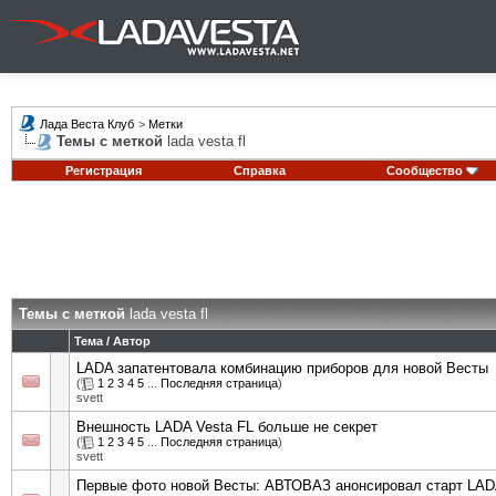
Лада Веста Клуб
>
Метки
Темы с меткой
lada vesta fl
Регистрация
Справка
Сообщество
Темы с меткой
lada vesta fl
Тема / Автор
LADA запатентовала комбинацию приборов для новой Весты
(
1
2
3
4
5
...
Последняя страница
)
svett
Внешность LADA Vesta FL больше не секрет
(
1
2
3
4
5
...
Последняя страница
)
svett
Первые фото новой Весты: АВТОВАЗ анонсировал старт LAD