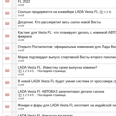
FL 2022
svett
Сколько продержится на конвейере LADA Vesta FL
(
1
2
3
)
svett
Досрочно: Кто рассекретил весь салон новой Весты
svett
Кастинг для Vesta FL: что планируют делать с новинкой АВ
феврале
svett
Открыто Роспатентом: официальные изменения для Лада Вес
svett
Морне подтвердил выпуск спортивной Весты второго поколе
svett
LADA Vesta FL: Известны сроки выпуска новинки?
(
1
2
3
4
5
...
Последняя страница
)
svett
В новой LADA Vesta FL будет умная система от кроссовера
(
svett
LADA Vesta Fl: АВТОВАЗ запатентовал детали салона
(
1
2
3
4
5
...
Последняя страница
)
svett
Фонари и фары для LADA Vesta FL изготовят на индийской л
svett
LADA Vesta FL блеснула взглядом