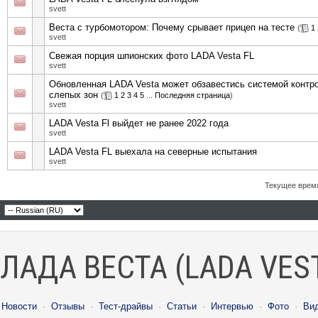
svett
Веста с турбомотором: Почему срывает прицеп на тесте
(
1
svett
Свежая порция шпионских фото LADA Vesta FL
svett
Обновленная LADA Vesta может обзавестись системой контр
слепых зон
(
1
2
3
4
5
...
Последняя страница
)
svett
LADA Vesta Fl выйдет не ранее 2022 года
svett
LADA Vesta FL выехала на северные испытания
svett
Текущее врем
ЛАДА ВЕСТА (LADA VES
Новости
·
Отзывы
·
Тест-драйвы
·
Статьи
·
Интервью
·
Фото
·
Ви