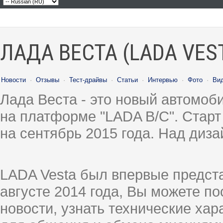
ЛАДА ВЕСТА (LADA VES
Новости
·
Отзывы
·
Тест-драйвы
·
Статьи
·
Интервью
·
Фото
·
Ви
Лада Веста - это новый автомо
на платформе "LADA B/C". Старт
на сентябрь 2015 года. Над диз
LADA Vesta был впервые предст
августе 2014 года, Вы можете п
новости, узнать технические ха