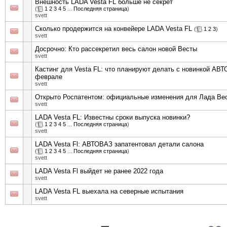
Внешность LADA Vesta FL больше не секрет
(
1
2
3
4
5
...
Последняя страница
)
svett
Сколько продержится на конвейере LADA Vesta FL
(
1
2
3
)
svett
Досрочно: Кто рассекретил весь салон новой Весты
svett
Кастинг для Vesta FL: что планируют делать с новинкой АВ
феврале
svett
Открыто Роспатентом: официальные изменения для Лада Вес
svett
LADA Vesta FL: Известны сроки выпуска новинки?
(
1
2
3
4
5
...
Последняя страница
)
svett
LADA Vesta Fl: АВТОВАЗ запатентовал детали салона
(
1
2
3
4
5
...
Последняя страница
)
svett
LADA Vesta Fl выйдет не ранее 2022 года
svett
LADA Vesta FL выехала на северные испытания
svett