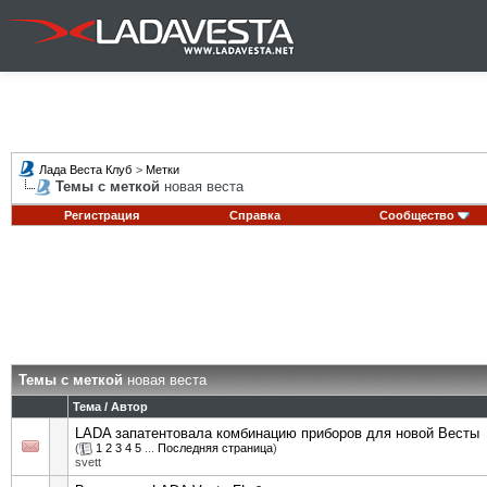
Лада Веста Клуб
>
Метки
Темы с меткой
новая веста
Регистрация
Справка
Сообщество
Темы с меткой
новая веста
Тема / Автор
LADA запатентовала комбинацию приборов для новой Весты
(
1
2
3
4
5
...
Последняя страница
)
svett