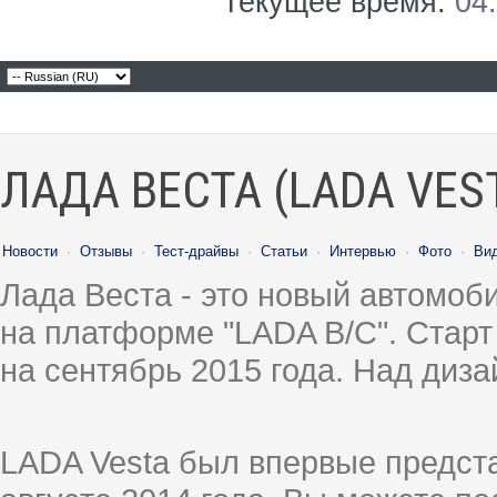
Текущее время:
04
ЛАДА ВЕСТА (LADA VES
Новости
·
Отзывы
·
Тест-драйвы
·
Статьи
·
Интервью
·
Фото
·
Ви
Лада Веста - это новый автомо
на платформе "LADA B/C". Старт
на сентябрь 2015 года. Над диз
LADA Vesta был впервые предст