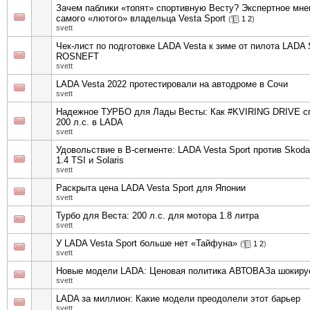
Зачем паблики «топят» спортивную Весту? Экспертное мне
самого «лютого» владельца Vesta Sport
(
1
2
)
svett
Чек-лист по подготовке LADA Vesta к зиме от пилота LADA 
ROSNEFT
svett
LADA Vesta 2022 протестировали на автодроме в Сочи
svett
Надежное ТУРБО для Лады Весты: Как #KVIRING DRIVE с
200 л.с. в LADA
svett
Удовольствие в В-сегменте: LADA Vesta Sport против Skoda
1.4 TSI и Solaris
svett
Раскрыта цена LADA Vesta Sport для Японии
svett
Турбо для Веста: 200 л.с. для мотора 1.8 литра
svett
У LADA Vesta Sport больше нет «Тайфуна»
(
1
2
)
svett
Новые модели LADA: Ценовая политика АВТОВАЗа шокиру
svett
LADA за миллион: Какие модели преодолели этот барьер
svett