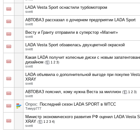
LADA Vesta Sport оснастили турбомотором
svett
АВТОВАЗ рассказал о дочернем предприятии LADA Sport
svett
Весту и Гранту отправили в суперстор «Магнит»
svett
LADA Vesta Sport обзавелась двухцветной окраской
svett
Какая LADA получит колесные диски с новым запатентова
дизайном
(
1
2
3
)
svett
LADA объявила о дополнительной выгоде при покупке Vesta
XRAY
svett
АВТОВАЗ пояснил, кому нужна Веста за миллион
(
1
2
3
)
svett
Опрос:
Последний сезон LADA SPORT в WTCC
Тимур777
Министр экономического развития РФ оценил LADA Vesta Sp
XRAY
(
1
2
3
4
)
svett