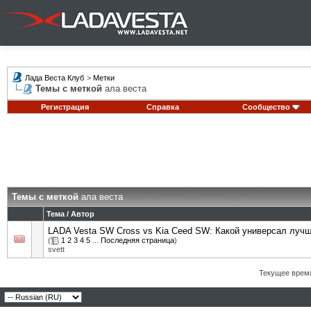
Лада Веста Клуб
>
Метки
Темы с меткой
ала веста
Регистрация
Справка
Сообщество
Темы с меткой
ала веста
Тема / Автор
LADA Vesta SW Cross vs Kia Ceed SW: Какой универсал луч
(
1
2
3
4
5
...
Последняя страница
)
svett
Текущее врем