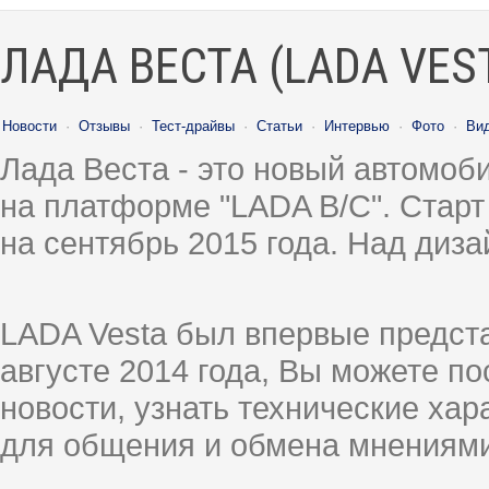
ЛАДА ВЕСТА (LADA VES
Новости
·
Отзывы
·
Тест-драйвы
·
Статьи
·
Интервью
·
Фото
·
Ви
Лада Веста - это новый автомо
на платформе "LADA B/C". Старт
на сентябрь 2015 года. Над диз
LADA Vesta был впервые предст
августе 2014 года, Вы можете п
новости, узнать технические ха
для общения и обмена мнениями