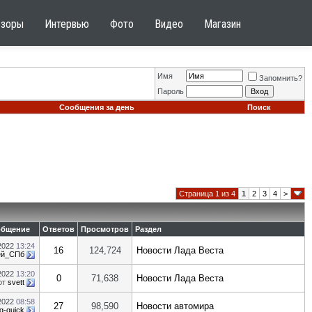
бзоры
Интервью
Фото
Видео
Магазин
Имя
Запомнить?
Пароль
Сообщения за день
Поиск
Страница 1 из 4
1
2
3
4
>
общение
Ответов
Просмотров
Раздел
.2022
13:24
16
124,724
Новости Лада Веста
ей_СПб
.2022
13:20
0
71,638
Новости Лада Веста
от
svett
.2022
08:58
27
98,590
Новости автомира
g-quick