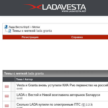
Лада Веста Клуб
>
Метки
Темы с меткой
lada granta
Регистрация
Справка
Темы с меткой
lada granta
Тема / Автор
Vesta и Granta вновь уступили КИА Рио первенство на росси
svett
LADA с Вестой и Нивой возглавила авторынок Беларуси
svett
Сколько LADA купили по электронным ПТС
(
1
2
3
)
svett