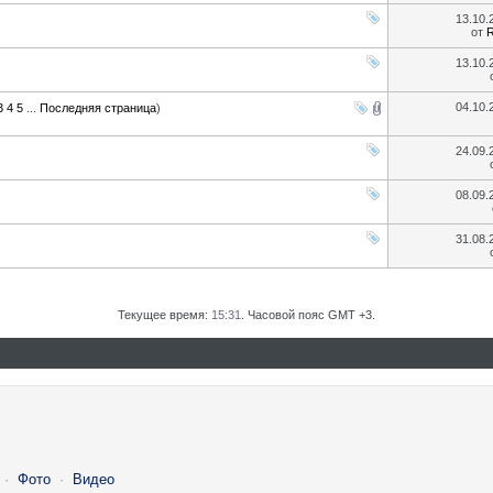
13.10
от
13.10
04.10
3
4
5
...
Последняя страница
)
24.09
08.09
31.08
Текущее время:
15:31
. Часовой пояс GMT +3.
·
Фото
·
Видео