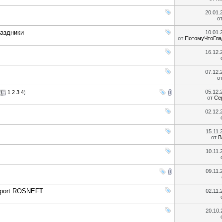
20.01
о
раздники
10.01
от
ПотомуЧтоГла
16.12
07.12
о
05.12
1
2
3
4
)
от
Се
02.12
15.11
от
B
10.11
09.11
Sport ROSNEFT
02.11
20.10