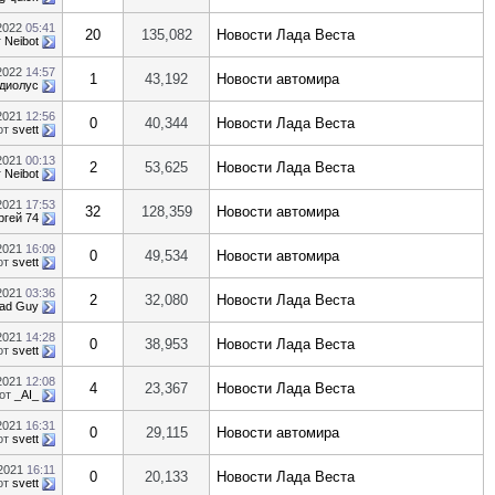
.2022
05:41
20
135,082
Новости Лада Веста
т
Neibot
.2022
14:57
1
43,192
Новости автомира
диолус
.2021
12:56
0
40,344
Новости Лада Веста
от
svett
.2021
00:13
2
53,625
Новости Лада Веста
т
Neibot
.2021
17:53
32
128,359
Новости автомира
ргей 74
.2021
16:09
0
49,534
Новости автомира
от
svett
.2021
03:36
2
32,080
Новости Лада Веста
ad Guy
.2021
14:28
0
38,953
Новости Лада Веста
от
svett
.2021
12:08
4
23,367
Новости Лада Веста
от
_AI_
.2021
16:31
0
29,115
Новости автомира
от
svett
.2021
16:11
0
20,133
Новости Лада Веста
от
svett