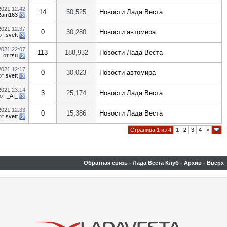
.2021
12:42
14
50,525
Новости Лада Веста
Ram163
.2021
12:37
0
30,280
Новости автомира
от
svett
.2021
22:07
113
188,932
Новости Лада Веста
от
tsu
.2021
12:17
0
30,023
Новости автомира
от
svett
.2021
23:14
3
25,174
Новости Лада Веста
от
_AI_
.2021
12:33
0
15,386
Новости Лада Веста
от
svett
Страница 1 из 4
1
2
3
4
>
Обратная связь
-
Лада Веста Клуб
-
Архив
-
Вверх