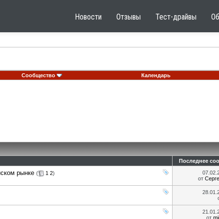
Новости
Отзывы
Тест-драйвы
О
Сообщество
Календарь
Последнее со
йском рынке
07.02
(
1
2
)
от
Серг
28.01
21.01
от
mi