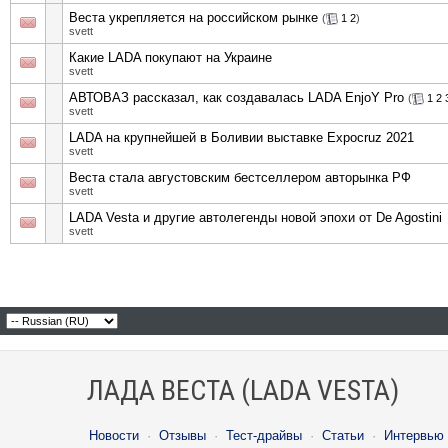
Веста укрепляется на российском рынке
(
1
2
)
svett
Какие LADA покупают на Украине
svett
АВТОВАЗ рассказал, как создавалась LADA EnjoY Pro
(
1
2
svett
LADA на крупнейшей в Боливии выставке Expocruz 2021
svett
Веста стала августовским бестселлером авторынка РФ
svett
LADA Vesta и другие автолегенды новой эпохи от De Agostini
svett
ЛАДА ВЕСТА (LADA VESTA)
Новости
·
Отзывы
·
Тест-драйвы
·
Статьи
·
Интервью