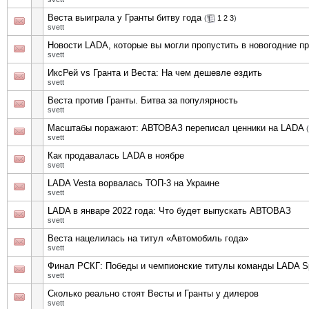
Веста выиграла у Гранты битву года
(
1
2
3
)
svett
Новости LADA, которые вы могли пропустить в новогодние п
svett
ИксРей vs Гранта и Веста: На чем дешевле ездить
svett
Веста против Гранты. Битва за популярность
svett
Масштабы поражают: АВТОВАЗ переписал ценники на LADA
(
svett
Как продавалась LADA в ноябре
svett
LADA Vesta ворвалась ТОП-3 на Украине
svett
LADA в январе 2022 года: Что будет выпускать АВТОВАЗ
svett
Веста нацелилась на титул «Автомобиль года»
svett
Финал РСКГ: Победы и чемпионские титулы команды LADA 
svett
Сколько реально стоят Весты и Гранты у дилеров
svett