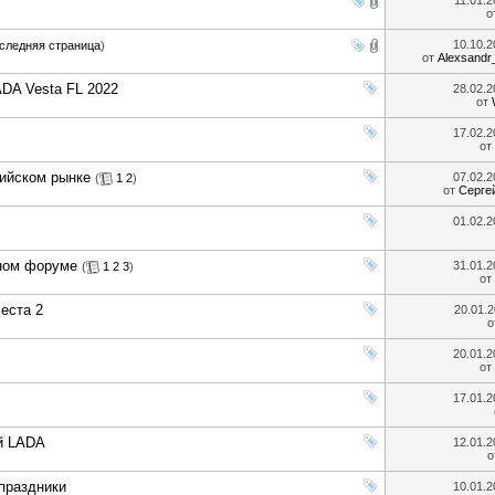
11.01.
о
10.10.
следняя страница
)
от
Alexsand
DA Vesta FL 2022
28.02.
от
17.02.
от
сийском рынке
07.02.
(
1
2
)
от
Серге
01.02.
дном форуме
31.01.
(
1
2
3
)
от
еста 2
20.01.
о
20.01.
от
17.01.
й LADA
12.01.
о
праздники
10.01.