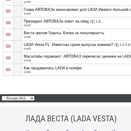
svett
Глава АВТОВАЗа анонсировал для LADA Ижевск большой с
svett
Президент АВТОВАЗа зовет на обед
(
1
2
)
svett
Веста против Гранты. Битва за популярность
svett
LADA Vesta FL: Известны сроки выпуска новинки?
(
1
2
3
4
svett
Масштабы поражают: АВТОВАЗ переписал ценники на LAD
svett
Как продавалась LADA в ноябре
svett
ЛАДА ВЕСТА (LADA VESTA)