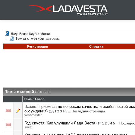
Лада Веста Клуб
>
Метки
Темы с меткой
автоваз
Регистрация
Справка
Темы с меткой
автоваз
Тема / Автор
Важно:
Приемная по вопросам качества и особенностей эк
обсуждения)
(
1
2
3
4
5
...
Последняя страница
)
Wishmaster
Год спустя: Как улучшили Лада Веста
(
1
2
3
4
5
...
Последня
svett