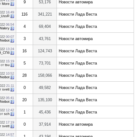
2024
21:28
9
53,176
Новости автомира
т
More
2022
16:49
116
341,221
Новости Лада Веста
r_UssR
2022
06:54
4
69,404
Новости Лада Веста
Walery
2022
00:07
3
43,761
Новости автомира
Neibot
2022
13:24
16
124,743
Новости Лада Веста
й_СПб
2022
15:19
5
73,701
Новости Лада Веста
от
tsu
2022
10:52
28
158,066
Новости Лада Веста
Neibot
2022
21:11
0
49,582
Новости Лада Веста
т
svett
2022
05:41
20
135,100
Новости Лада Веста
Neibot
2022
12:42
1
45,436
Новости Лада Веста
от
sch
2022
17:19
0
37,914
Новости автомира
т
svett
2022
14:57
1
43,194
Новости автомира