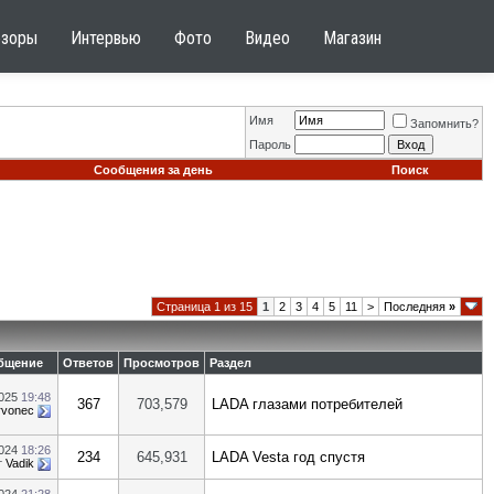
бзоры
Интервью
Фото
Видео
Магазин
Имя
Запомнить?
Пароль
Сообщения за день
Поиск
Страница 1 из 15
1
2
3
4
5
11
>
Последняя
»
бщение
Ответов
Просмотров
Раздел
2025
19:48
367
703,579
LADA глазами потребителей
rvonec
2024
18:26
234
645,931
LADA Vesta год спустя
т
Vadik