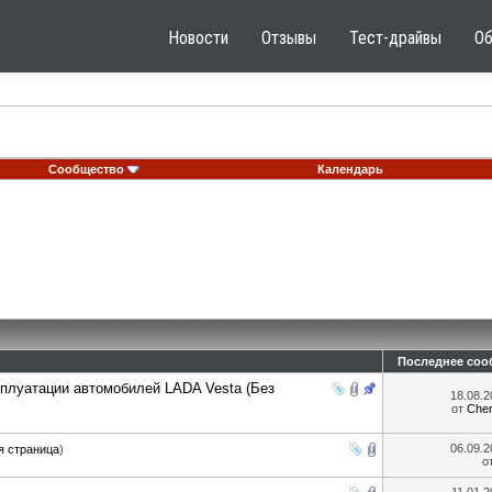
Новости
Отзывы
Тест-драйвы
О
Сообщество
Календарь
Последнее соо
сплуатации автомобилей LADA Vesta (Без
18.08.
от
Che
06.09.
я страница
)
о