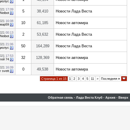
диолус
2021
17:09
5
38,410
Новости Лада Веста
Neibot
2021
16:08
10
61,185
Новости автомира
рвар59
2021
00:13
2
53,632
Новости Лада Веста
Neibot
2021
21:06
50
164,289
Новости Лада Веста
диолус
2021
17:53
32
128,369
Новости автомира
гей 74
2021
16:09
0
49,538
Новости автомира
т
svett
Страница 1 из 15
1
2
3
4
5
11
>
Последняя
»
Обратная связь
-
Лада Веста Клуб
-
Архив
-
Вверх