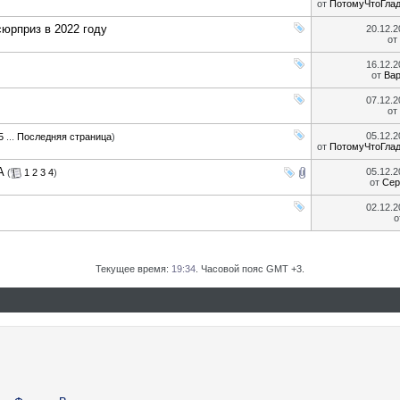
от
ПотомуЧтоГла
юрприз в 2022 году
20.12.
от
16.12.
от
Ва
07.12.
от
05.12.
5
...
Последняя страница
)
от
ПотомуЧтоГла
A
05.12.
(
1
2
3
4
)
от
Сер
02.12.
о
Текущее время:
19:34
. Часовой пояс GMT +3.