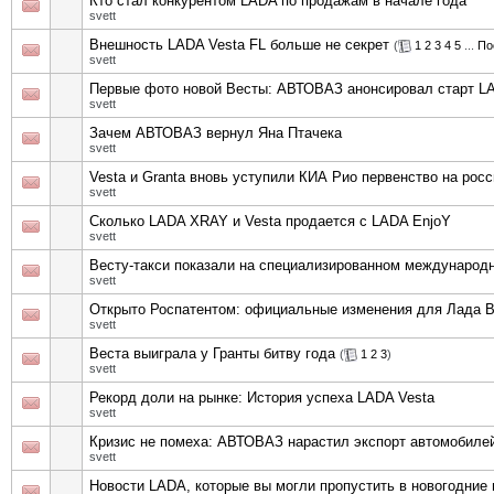
Кто стал конкурентом LADA по продажам в начале года
svett
Внешность LADA Vesta FL больше не секрет
(
1
2
3
4
5
...
По
svett
Первые фото новой Весты: АВТОВАЗ анонсировал старт LA
svett
Зачем АВТОВАЗ вернул Яна Птачека
svett
Vesta и Granta вновь уступили КИА Рио первенство на рос
svett
Сколько LADA XRAY и Vesta продается с LADA EnjoY
svett
Весту-такси показали на специализированном междунаро
svett
Открыто Роспатентом: официальные изменения для Лада В
svett
Веста выиграла у Гранты битву года
(
1
2
3
)
svett
Рекорд доли на рынке: История успеха LADA Vesta
svett
Кризис не помеха: АВТОВАЗ нарастил экспорт автомобиле
svett
Новости LADA, которые вы могли пропустить в новогодние 