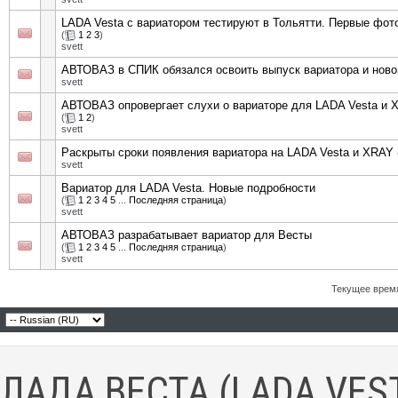
LADA Vesta с вариатором тестируют в Тольятти. Первые фот
(
1
2
3
)
svett
АВТОВАЗ в СПИК обязался освоить выпуск вариатора и ново
svett
АВТОВАЗ опровергает слухи о вариаторе для LADA Vesta и 
(
1
2
)
svett
Раскрыты сроки появления вариатора на LADA Vesta и XRAY
svett
Вариатор для LADA Vesta. Новые подробности
(
1
2
3
4
5
...
Последняя страница
)
svett
АВТОВАЗ разрабатывает вариатор для Весты
(
1
2
3
4
5
...
Последняя страница
)
svett
Текущее врем
ЛАДА ВЕСТА (LADA VES