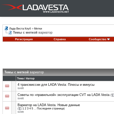
Лада Веста Клуб
>
Метки
Темы с меткой
вариатор
Регистрация
Справка
Сообщество
Темы с меткой
вариатор
Тема / Автор
4 трансмиссии для LADA Vesta: Плюсы и минусы
svett
Советы по «правильной» эксплуатации CVT на LADA Vesta
(
svett
Вариатор на LADA Vesta. Новые данные
(
1
2
3
4
5
...
Последняя страница
)
svett