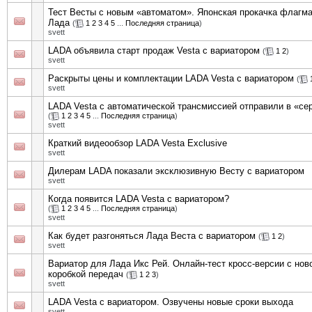
Тест Весты с новым «автоматом». Японская прокачка флагм
Лада
(
1
2
3
4
5
...
Последняя страница
)
svett
LADA объявила старт продаж Vesta с вариатором
(
1
2
)
svett
Раскрыты цены и комплектации LADA Vesta с вариатором
(
svett
LADA Vesta с автоматической трансмиссией отправили в «се
(
1
2
3
4
5
...
Последняя страница
)
svett
Краткий видеообзор LADA Vesta Exclusive
svett
Дилерам LADA показали эксклюзивную Весту с вариатором
svett
Когда появится LADA Vesta с вариатором?
(
1
2
3
4
5
...
Последняя страница
)
svett
Как будет разгоняться Лада Веста с вариатором
(
1
2
)
svett
Вариатор для Лада Икс Рей. Онлайн-тест кросс-версии с нов
коробкой передач
(
1
2
3
)
svett
LADA Vesta с вариатором. Озвучены новые сроки выхода
svett