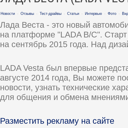
Новости
·
Отзывы
·
Тест-драйвы
·
Статьи
·
Интервью
·
Фото
·
Ви
Лада Веста - это новый автомо
на платформе "LADA B/C". Старт
на сентябрь 2015 года. Над диз
LADA Vesta был впервые предст
августе 2014 года, Вы можете п
новости, узнать технические ха
для общения и обмена мнениями
Разместить рекламу на сайте