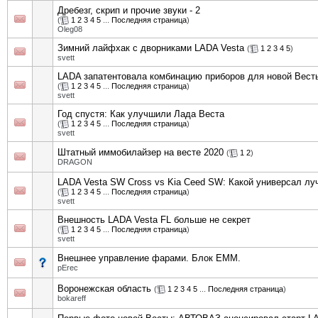
Дребезг, скрип и прочие звуки - 2
(
1
2
3
4
5
...
Последняя страница
)
Oleg08
Зимний лайфхак с дворниками LADA Vesta
(
1
2
3
4
5
)
svett
LADA запатентовала комбинацию приборов для новой Вест
(
1
2
3
4
5
...
Последняя страница
)
svett
Год спустя: Как улучшили Лада Веста
(
1
2
3
4
5
...
Последняя страница
)
svett
Штатный иммобилайзер на весте 2020
(
1
2
)
DRAGON
LADA Vesta SW Cross vs Kia Ceed SW: Какой универсал лу
(
1
2
3
4
5
...
Последняя страница
)
svett
Внешность LADA Vesta FL больше не секрет
(
1
2
3
4
5
...
Последняя страница
)
svett
Внешнее управление фарами. Блок EMM.
pErec
Воронежская область
(
1
2
3
4
5
...
Последняя страница
)
bokareff