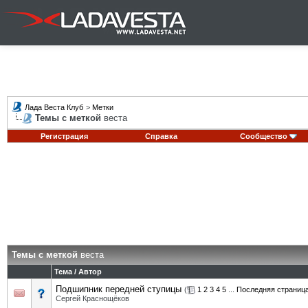
Лада Веста Клуб
>
Метки
Темы с меткой
веста
Регистрация
Справка
Сообщество
Темы с меткой
веста
Тема / Автор
Подшипник передней ступицы
(
1
2
3
4
5
...
Последняя страниц
Сергей Краснощёков