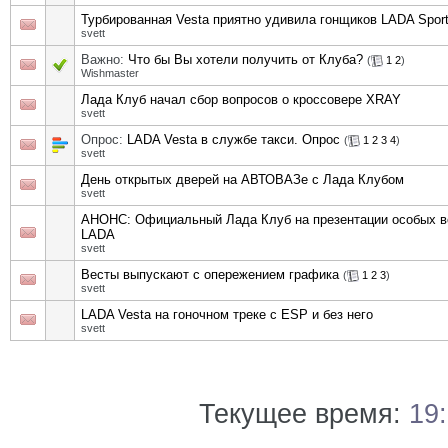
Турбированная Vesta приятно удивила гонщиков LADA Spor
svett
Важно:
Что бы Вы хотели получить от Клуба?
(
1
2
)
Wishmaster
Лада Клуб начал сбор вопросов о кроссовере XRAY
svett
Опрос:
LADA Vesta в службе такси. Опрос
(
1
2
3
4
)
svett
День открытых дверей на АВТОВАЗе с Лада Клубом
svett
АНОНС: Официальный Лада Клуб на презентации особых в
LADA
svett
Весты выпускают с опережением графика
(
1
2
3
)
svett
LADA Vesta на гоночном треке с ESP и без него
svett
Текущее время:
19