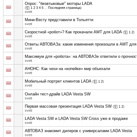
Опрос: "безвтыковые" моторы LADA
(
1
2
3
4
5
...
Последняя страница
)
svett
Мини-Весту представили в Тольятти
svett
Скоростной «робот»? Как прокачали АМТ для LADA
(
1
2
)
svett
Ответы АВТОВАЗа: какие изменения произошли в АМТ дл
svett
Максимум для «робота»: на АВТОВАЗе ответили о прочно
svett
АНОНС: Как чехи на «копейке» мир объехали
svett
Мобильный портрет клиентов LADA
(
1
2
)
svett
Онлайн тест-драйв LADA Vesta SW
svett
Первая массовая презентация LADA Vesta SW
(
1
2
)
svett
LADA Vesta SW и LADA Vesta SW Cross уже в продаже
svett
АВТОВАЗ знакомит дилеров с универсалами LADA Vesta
svett