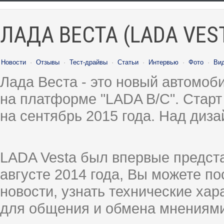
ЛАДА ВЕСТА (LADA VES
Новости
·
Отзывы
·
Тест-драйвы
·
Статьи
·
Интервью
·
Фото
·
Ви
Лада Веста - это новый автомо
на платформе "LADA B/C". Старт
на сентябрь 2015 года. Над диз
LADA Vesta был впервые предст
августе 2014 года, Вы можете п
новости, узнать технические ха
для общения и обмена мнениями