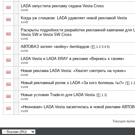
LADA запустила рекламу седана Vesta Cross
svett
Когда уж слишком: LADA удивляет новой рекламой Vesta
svett
Раскрыты подробности разработки рекламной кампании для 
Vesta SW и Vesta SW Cross
svett
АВТОВАЗ затеял «войну» билбордов
(
1
2
3
4
5
)
svett
LADA Vesta и LADA XRAY в рекламе «Вернись к своим»
svett
Новая реклама LADA Vesta: «Хватит смотреть на чужих»
svett
Новый рекламный ролик о LADA «За кого болеешь ты?»
(
1
svett
Новые условия Trade-in для LADA Vesta
(
1
2
)
svett
«Неоновая» LADA Vesta засветилась в новой рекламе АВТО
svett
Текущее врем