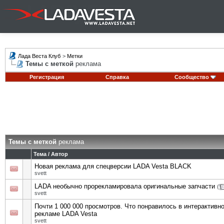
Лада Веста Клуб
>
Метки
Темы с меткой
реклама
Регистрация
Справка
Сообщество
Темы с меткой
реклама
Тема / Автор
Новая реклама для спецверсии LADA Vesta BLACK
svett
LADA необычно прорекламировала оригинальные запчасти
(
svett
Почти 1 000 000 просмотров. Что понравилось в интерактивн
рекламе LADA Vesta
svett