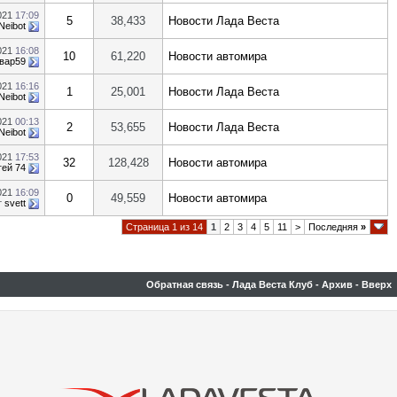
021
17:09
5
38,433
Новости Лада Веста
Neibot
021
16:08
10
61,220
Новости автомира
вар59
021
16:16
1
25,001
Новости Лада Веста
Neibot
021
00:13
2
53,655
Новости Лада Веста
Neibot
021
17:53
32
128,428
Новости автомира
гей 74
021
16:09
0
49,559
Новости автомира
т
svett
Страница 1 из 14
1
2
3
4
5
11
>
Последняя
»
Обратная связь
-
Лада Веста Клуб
-
Архив
-
Вверх