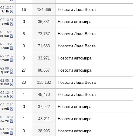
022
13:24
16
124,866
Новости Лада Веста
й_СПб
022
13:51
0
36,331
Новости автомира
т
svett
022
15:19
5
73,767
Новости Лада Веста
от
tsu
022
13:20
0
71,683
Новости Лада Веста
т
svett
022
12:52
0
33,971
Новости автомира
т
svett
022
08:58
27
98,657
Новости автомира
-quick
022
05:41
20
135,182
Новости Лада Веста
Neibot
022
12:42
1
45,470
Новости Лада Веста
от
sch
022
17:19
0
37,922
Новости автомира
т
svett
022
14:57
1
43,211
Новости автомира
иолус
021
15:07
0
28,995
Новости автомира
т
svett