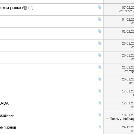
йском рынке
07.02.2
(
1
2
)
от
Серге
04.02.2
о
01.02.2
28.01.2
о
26.01.2
о
21.01.2
от
mig
20.01.2
от
17.01.2
 LADA
12.01.2
о
раздники
10.01.2
от
ПотомуЧтоГлад
емпионов
24.12.2
о