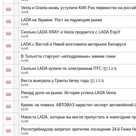
Vesta и Granta вновь уступили КИА Рио первенство на росси
svett
LADA на Украине: Рост на падающем рынке
svett
Сколько LADA XRAY и Vesta продается с LADA EnjoY
svett
LADA с Вестой и Нивой возглавила авторынок Беларуси
svett
В Тольятти стартуют «ипподромные» зимние гонки
svett
Сколько LADA купили по электронным ПТС
(
1
2
3
)
svett
Веста выиграла у Гранты битву года
(
1
2
3
)
svett
Рекорд доли на рынке: История успеха LADA Vesta
svett
Кризис не помеха: АВТОВАЗ нарастил экспорт автомобилей
svett
Новости LADA, которые вы могли пропустить в новогодние п
svett
Роспотребнадзор запретил зрителям посещение 24-й Гонки Ч
svett