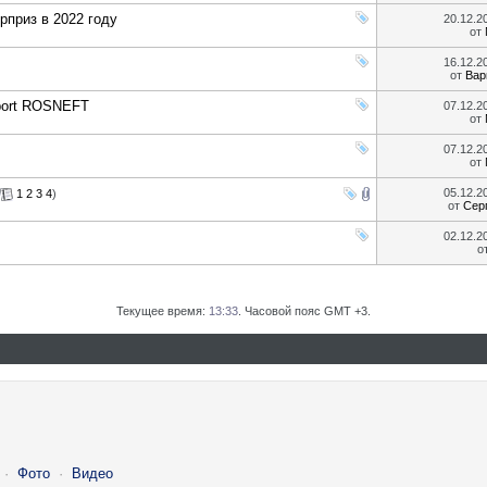
приз в 2022 году
20.12.2
от
16.12.2
от
Вар
Sport ROSNEFT
07.12.2
от
07.12.2
от
05.12.2
1
2
3
4
)
от
Сер
02.12.2
о
Текущее время:
13:33
. Часовой пояс GMT +3.
·
Фото
·
Видео