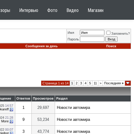
бзоры
Интервью
Фото
Видео
Магазин
Имя
Запомнить?
Пароль
Сообщения за день
Поиск
Страница 1 из 14
1
2
3
4
5
11
>
Последняя
»
бщение
Ответов
Просмотров
Раздел
025
14:57
1
29,697
Новости автомира
kareff
2024
21:28
9
53,234
Новости автомира
т
More
022
00:07
3
43,774
Новости автомира
Neibot