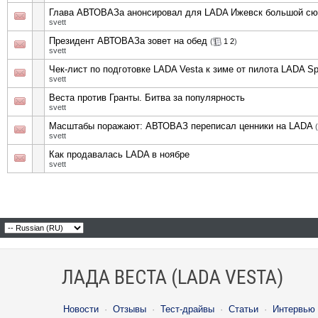
Глава АВТОВАЗа анонсировал для LADA Ижевск большой сюр
svett
Президент АВТОВАЗа зовет на обед
(
1
2
)
svett
Чек-лист по подготовке LADA Vesta к зиме от пилота LADA 
svett
Веста против Гранты. Битва за популярность
svett
Масштабы поражают: АВТОВАЗ переписал ценники на LADA
(
svett
Как продавалась LADA в ноябре
svett
ЛАДА ВЕСТА (LADA VESTA)
Новости
·
Отзывы
·
Тест-драйвы
·
Статьи
·
Интервью