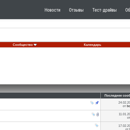
Новости
Отзывы
Тест-драйвы
О
Сообщество
Календарь
Последнее соо
24.02.2
от
bo
11.01.
о
17.02.2
от