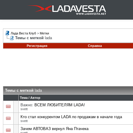
Лада Веста Клуб
>
Метки
Темы с меткой
lada
Регистрация
Справка
Темы с меткой
lada
Тема / Автор
Важно:
ВСЕМ ЛЮБИТЕЛЯМ LADA!
svett
Кто стал конкурентом LADA по продажам в начале года
svett
Зачем АВТОВАЗ вернул Яна Птачека
svett