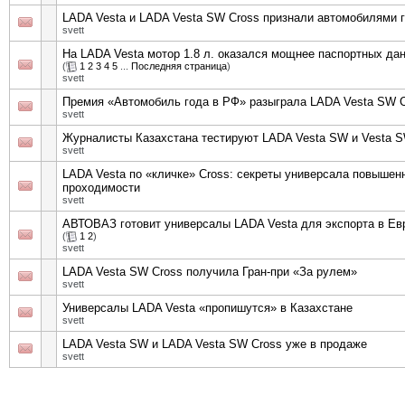
LADA Vesta и LADA Vesta SW Cross признали автомобилями 
svett
На LADA Vesta мотор 1.8 л. оказался мощнее паспортных да
(
1
2
3
4
5
...
Последняя страница
)
svett
Премия «Автомобиль года в РФ» разыграла LADA Vesta SW 
svett
Журналисты Казахстана тестируют LADA Vesta SW и Vesta S
svett
LADA Vesta по «кличке» Cross: секреты универсала повышен
проходимости
svett
АВТОВАЗ готовит универсалы LADA Vesta для экспорта в Ев
(
1
2
)
svett
LADA Vesta SW Cross получила Гран-при «За рулем»
svett
Универсалы LADA Vesta «пропишутся» в Казахстане
svett
LADA Vesta SW и LADA Vesta SW Cross уже в продаже
svett