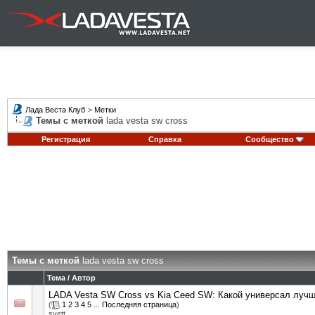
Лада Веста Клуб
>
Метки
Темы с меткой
lada vesta sw cross
Регистрация
Справка
Сообщество
Темы с меткой
lada vesta sw cross
Тема / Автор
LADA Vesta SW Cross vs Kia Ceed SW: Какой универсал луч
(
1
2
3
4
5
...
Последняя страница
)
svett