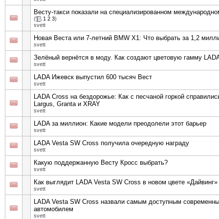
Весту-такси показали на специализированном международн
(
1
2
3
)
svett
Новая Веста или 7-летний BMW X1: Что выбрать за 1,2 милл
svett
Зелёный вернётся в моду. Как создают цветовую гамму LAD
svett
LADA Ижевск выпустил 600 тысяч Вест
svett
LADA Cross на бездорожье: Как с песчаной горкой справились
Largus, Granta и XRAY
svett
LADA за миллион: Какие модели преодолели этот барьер
svett
LADA Vesta SW Cross получила очередную награду
svett
Какую поддержанную Весту Кросс выбрать?
svett
Как выглядит LADA Vesta SW Cross в новом цвете «Дайвинг»
svett
LADA Vesta SW Cross назвали самым доступным современн
автомобилем
svett