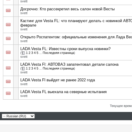
svett
Досрочно: Кто рассекретил весь салон новой Весты
svett
Кастинг для Vesta FL: что планируют делать с новинкой АВ
феврале
svett
Открыто Роспатентом: официальные изменения для Лада Вес
svett
LADA Vesta FL: Известны сроки выпуска новинки?
(
1
2
3
4
5
...
Последняя страница
)
svett
LADA Vesta Fl: АВТОВАЗ запатентовал детали салона
(
1
2
3
4
5
...
Последняя страница
)
svett
LADA Vesta Fl выйдет не ранее 2022 года
svett
LADA Vesta FL выехала на северные испытания
svett
Текущее врем