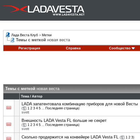
Лада Веста Клуб
>
Метки
Темы с меткой
новая веста
Регистрация
Справка
Сообщество
Темы с меткой
новая веста
Тема / Автор
LADA запатентовала комбинацию приборов для новой Весты
(
1
2
3
4
5
...
Последняя страница
)
svett
Внешность LADA Vesta FL больше не секрет
(
1
2
3
4
5
...
Последняя страница
)
svett
Сколько продержится на конвейере LADA Vesta FL
(
1
2
3
)