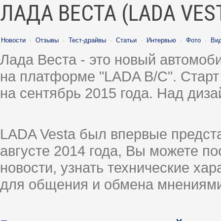
ЛАДА ВЕСТА (LADA VES
Новости
·
Отзывы
·
Тест-драйвы
·
Статьи
·
Интервью
·
Фото
·
Ви
Лада Веста - это новый автомо
на платформе "LADA B/C". Старт
на сентябрь 2015 года. Над диз
LADA Vesta был впервые предст
августе 2014 года, Вы можете п
новости, узнать технические ха
для общения и обмена мнениями