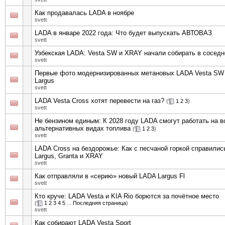
Как продавалась LADA в ноябре
svett
LADA в январе 2022 года: Что будет выпускать АВТОВАЗ
svett
Узбекская LADA: Vesta SW и XRAY начали собирать в соседн
svett
Первые фото модернизированных метановых LADA Vesta SW 
Largus
svett
LADA Vesta Cross хотят перевести на газ?
(
1
2
3
)
svett
Не бензином единым: К 2028 году LADA смогут работать на в
альтернативных видах топлива
(
1
2
3
)
svett
LADA Cross на бездорожье: Как с песчаной горкой справились
Largus, Granta и XRAY
svett
Как отправляли в «серию» новый LADA Largus Fl
svett
Кто круче: LADA Vesta и KIA Rio борются за почётное место
(
1
2
3
4
5
...
Последняя страница
)
svett
Как собирают LADA Vesta Sport