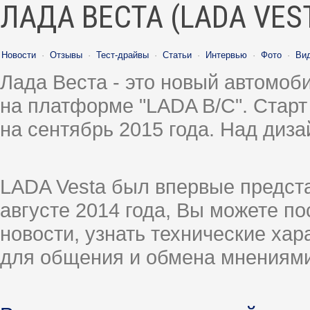
ЛАДА ВЕСТА (LADA VES
Новости
·
Отзывы
·
Тест-драйвы
·
Статьи
·
Интервью
·
Фото
·
Ви
Лада Веста - это новый автомо
на платформе "LADA B/C". Старт
на сентябрь 2015 года. Над диз
LADA Vesta был впервые предст
августе 2014 года, Вы можете п
новости, узнать технические ха
для общения и обмена мнениями