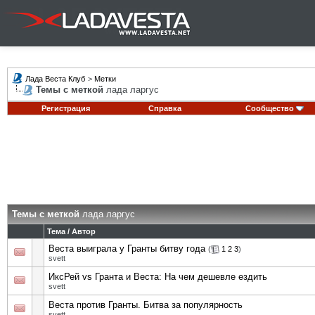
Лада Веста Клуб
>
Метки
Темы с меткой
лада ларгус
Регистрация
Справка
Сообщество
Темы с меткой
лада ларгус
Тема / Автор
Веста выиграла у Гранты битву года
(
1
2
3
)
svett
ИксРей vs Гранта и Веста: На чем дешевле ездить
svett
Веста против Гранты. Битва за популярность
svett