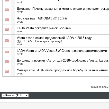
svett
Доказано. Почему машины на метане экологичнее электрока
svett
Что скрывает АВТОВАЗ
(
1
2
3
4
)
svett
LADA Vesta покоряет рынок Боливии
svett
Vesta стала самой продаваемой LADA в 2018 году
(
1
2
3
4
5
...
Последняя страница
)
svett
LADA Vesta и LADA Vesta SW Cross признали автомобилями 
svett
До финала премии «Авто года-2018» добрались Vesta, Largu
svett
Универсалы LADA Vesta продолжают борьбу за звание «Авто
svett
Текущее врем