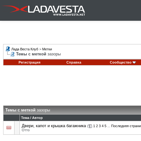
Лада Веста Клуб
>
Метки
Темы с меткой
зазоры
Регистрация
Справка
Сообщество
Темы с меткой
зазоры
Тема / Автор
Двери, капот и крышка багажника
(
1
2
3
4
5
...
Последняя страни
Отто