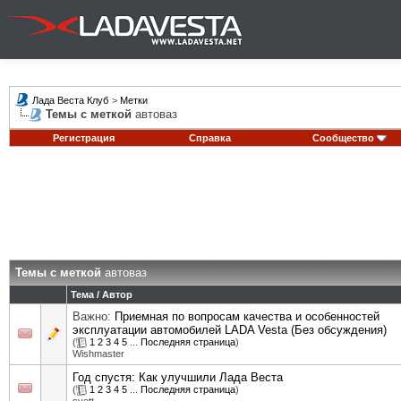
Лада Веста Клуб
>
Метки
Темы с меткой
автоваз
Регистрация
Справка
Сообщество
Темы с меткой
автоваз
Тема / Автор
Важно:
Приемная по вопросам качества и особенностей
эксплуатации автомобилей LADA Vesta (Без обсуждения)
(
1
2
3
4
5
...
Последняя страница
)
Wishmaster
Год спустя: Как улучшили Лада Веста
(
1
2
3
4
5
...
Последняя страница
)