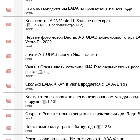
svett
Кто стал конкурентом LADA по продажам в начале года
svett
Внешность LADA Vesta FL больше не секрет
(
1
2
3
4
5
...
Последняя страница
)
svett
Первые фото новой Весты: АВТОВАЗ анонсировал старт L
Vesta FL 2022
svett
Зачем АВТОВАЗ вернул Яна Птачека
svett
Vesta и Granta вновь уступили КИА Рио первенство на рос
рынке
(
1
2
)
svett
Сколько LADA XRAY и Vesta продается с LADA EnjoY
svett
Весту-такси показали на специализированном международ
форуме
(
1
2
3
)
svett
Открыто Роспатентом: официальные изменения для Лада В
svett
Веста выиграла у Гранты битву года
(
1
2
3
)
svett
Рекорд доли на рынке: История успеха LADA Vesta