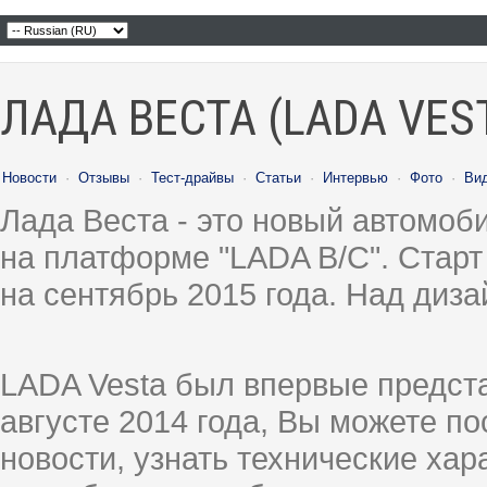
ЛАДА ВЕСТА (LADA VES
Новости
·
Отзывы
·
Тест-драйвы
·
Статьи
·
Интервью
·
Фото
·
Ви
Лада Веста - это новый автомо
на платформе "LADA B/C". Старт
на сентябрь 2015 года. Над диз
LADA Vesta был впервые предст
августе 2014 года, Вы можете п
новости, узнать технические ха