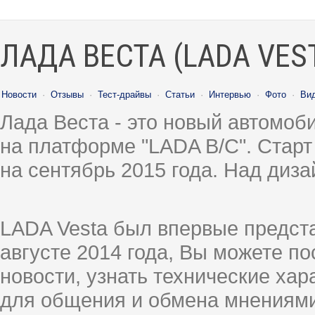
ЛАДА ВЕСТА (LADA VES
Новости
·
Отзывы
·
Тест-драйвы
·
Статьи
·
Интервью
·
Фото
·
Ви
Лада Веста - это новый автомо
на платформе "LADA B/C". Старт
на сентябрь 2015 года. Над диз
LADA Vesta был впервые предст
августе 2014 года, Вы можете п
новости, узнать технические ха
для общения и обмена мнениями