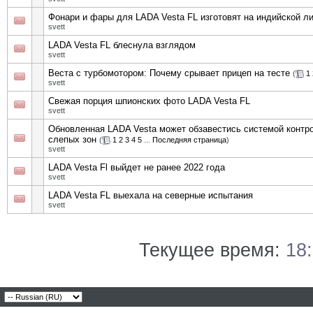
Фонари и фары для LADA Vesta FL изготовят на индийской л
svett
LADA Vesta FL блеснула взглядом
svett
Веста с турбомотором: Почему срывает прицеп на тесте
(
1
svett
Свежая порция шпионских фото LADA Vesta FL
svett
Обновленная LADA Vesta может обзавестись системой контр
слепых зон
(
1
2
3
4
5
...
Последняя страница
)
svett
LADA Vesta Fl выйдет не ранее 2022 года
svett
LADA Vesta FL выехала на северные испытания
svett
Текущее время:
18