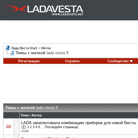
Лада Веста Клуб
>
Метки
Темы с меткой
lada vesta fl
Регистрация
Справка
Сообщество
Темы с меткой
lada vesta fl
Тема / Автор
LADA запатентовала комбинацию приборов для новой Весты
(
1
2
3
4
5
...
Последняя страница
)
svett