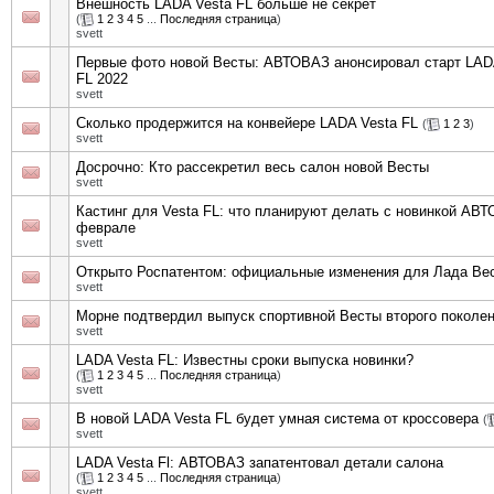
Внешность LADA Vesta FL больше не секрет
(
1
2
3
4
5
...
Последняя страница
)
svett
Первые фото новой Весты: АВТОВАЗ анонсировал старт LAD
FL 2022
svett
Сколько продержится на конвейере LADA Vesta FL
(
1
2
3
)
svett
Досрочно: Кто рассекретил весь салон новой Весты
svett
Кастинг для Vesta FL: что планируют делать с новинкой АВ
феврале
svett
Открыто Роспатентом: официальные изменения для Лада Вес
svett
Морне подтвердил выпуск спортивной Весты второго поколе
svett
LADA Vesta FL: Известны сроки выпуска новинки?
(
1
2
3
4
5
...
Последняя страница
)
svett
В новой LADA Vesta FL будет умная система от кроссовера
(
svett
LADA Vesta Fl: АВТОВАЗ запатентовал детали салона
(
1
2
3
4
5
...
Последняя страница
)
svett