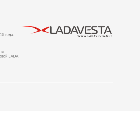
15 года.
та,
новой LADA