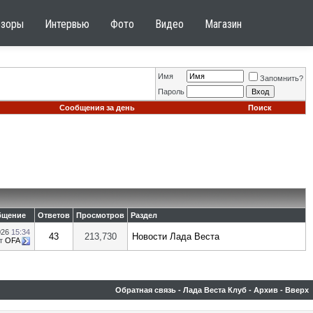
бзоры
Интервью
Фото
Видео
Магазин
Имя
Запомнить?
Пароль
Сообщения за день
Поиск
бщение
Ответов
Просмотров
Раздел
026
15:34
43
213,730
Новости Лада Веста
т
OFA
Обратная связь
-
Лада Веста Клуб
-
Архив
-
Вверх