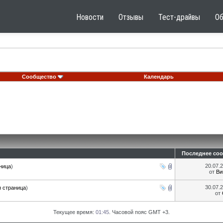
Новости
Отзывы
Тест-драйвы
О
Сообщество
Календарь
Последнее со
20.07.
ница
)
от
Ви
30.07.
 страница
)
от
Текущее время:
01:45
. Часовой пояс GMT +3.