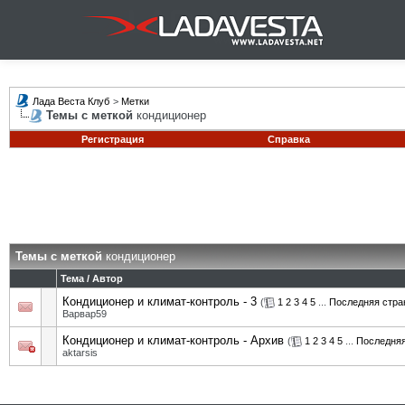
Лада Веста Клуб
>
Метки
Темы с меткой
кондиционер
Регистрация
Справка
Темы с меткой
кондиционер
Тема / Автор
Кондиционер и климат-контроль - 3
(
1
2
3
4
5
...
Последняя стра
Варвар59
Кондиционер и климат-контроль - Архив
(
1
2
3
4
5
...
Последняя
aktarsis