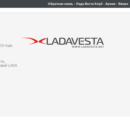
Обратная связь
-
Лада Веста Клуб
-
Архив
-
Вверх
15 года.
та,
новой LADA