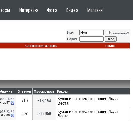
бзоры
Интервью
Фото
Видео
Магазин
Имя
Запомнить?
Пароль
Сообщения за день
Поиск
общение
Ответов
Просмотров
Раздел
Кузов и система отопления Лада
2026
15:47
710
516,154
ктор57
Веста
Кузов и система отопления Лада
2018
23:54
997
965,959
Oleg08
Веста