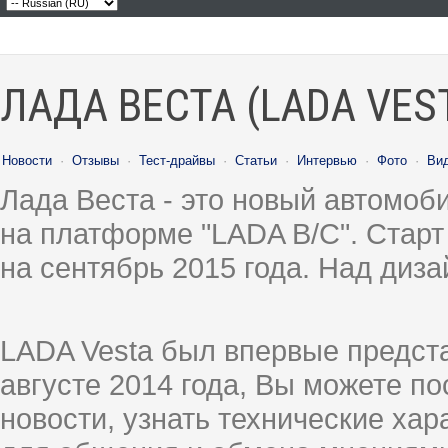
ЛАДА ВЕСТА (LADA VES
Новости
·
Отзывы
·
Тест-драйвы
·
Статьи
·
Интервью
·
Фото
·
Ви
Лада Веста - это новый автомо
на платформе "LADA B/C". Старт
на сентябрь 2015 года. Над диз
LADA Vesta был впервые предст
августе 2014 года, Вы можете п
новости, узнать технические ха