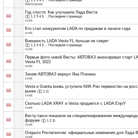
(
1
2
3
4
5
...
Последняя страница
)
Wishmaster
Год спустя: Как улучшили Лада Веста
(
1
2
3
4
5
...
Последняя страница
)
svett
Кто стал конкурентом LADA по продажам в начале года
svett
Внешность LADA Vesta FL больше не секрет
(
1
2
3
4
5
...
Последняя страница
)
svett
Первые фото новой Весты: АВТОВАЗ анонсировал старт L
Vesta FL 2022
svett
Зачем АВТОВАЗ вернул Яна Птачека
svett
Vesta и Granta вновь уступили КИА Рио первенство на рос
рынке
(
1
2
)
svett
Сколько LADA XRAY и Vesta продается с LADA EnjoY
svett
Весту-такси показали на специализированном международ
форуме
(
1
2
3
)
svett
Открыто Роспатентом: официальные изменения для Лада В
svett