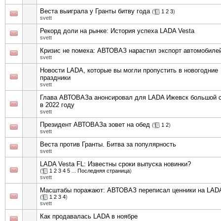
Веста выиграла у Гранты битву года
(
1
2
3
)
svett
Рекорд доли на рынке: История успеха LADA Vesta
svett
Кризис не помеха: АВТОВАЗ нарастил экспорт автомобиле
svett
Новости LADA, которые вы могли пропустить в новогодние
праздники
svett
Глава АВТОВАЗа анонсировал для LADA Ижевск большой 
в 2022 году
svett
Президент АВТОВАЗа зовет на обед
(
1
2
)
svett
Веста против Гранты. Битва за популярность
svett
LADA Vesta FL: Известны сроки выпуска новинки?
(
1
2
3
4
5
...
Последняя страница
)
svett
Масштабы поражают: АВТОВАЗ переписал ценники на LAD
(
1
2
3
4
)
svett
Как продавалась LADA в ноябре