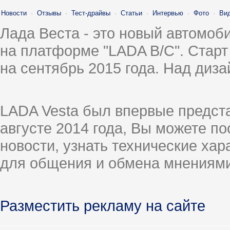
Новости
·
Отзывы
·
Тест-драйвы
·
Статьи
·
Интервью
·
Фото
·
Ви
Лада Веста - это новый автомо
на платформе "LADA B/C". Старт
на сентябрь 2015 года. Над диз
LADA Vesta был впервые предст
августе 2014 года, Вы можете п
новости, узнать технические ха
для общения и обмена мнениями
Разместить рекламу на сайте