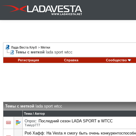
Лада Веста Клуб
>
Метки
Темы с меткой
lada sport wtcc
Регистрация
Справка
Сообщество
Темы с меткой
lada sport wtcc
Тема / Автор
Опрос:
Последний сезон LADA SPORT в WTCC
Тимур777
Роб Хафф: На Vesta я смогу быть очень конкурентоспособ