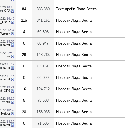
.2023
10:16
84
386,380
Тест-драйв Лада Веста
от
OFA
.2022
16:49
116
341,161
Новости Лада Веста
r_UssR
.2022
06:54
4
69,398
Новости Лада Веста
т
Walery
.2022
15:53
0
60,947
Новости Лада Веста
от
svett
.2022
22:42
29
148,765
Новости Лада Веста
от
tsu
.2022
11:49
0
63,161
Новости Лада Веста
от
svett
.2022
11:45
0
66,099
Новости Лада Веста
от
svett
.2022
13:24
16
124,712
Новости Лада Веста
ей_СПб
.2022
15:19
5
73,693
Новости Лада Веста
от
tsu
.2022
10:52
28
158,035
Новости Лада Веста
т
Neibot
.2022
13:20
0
71,636
Новости Лада Веста
от
svett