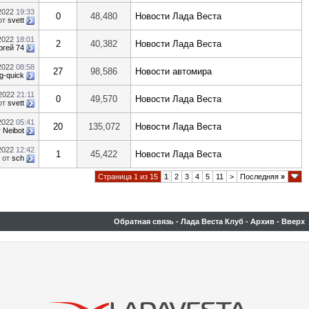
.2022
19:33
0
48,480
Новости Лада Веста
от
svett
.2022
18:01
2
40,382
Новости Лада Веста
ргей 74
.2022
08:58
27
98,586
Новости автомира
g-quick
.2022
21:11
0
49,570
Новости Лада Веста
от
svett
.2022
05:41
20
135,072
Новости Лада Веста
т
Neibot
.2022
12:42
1
45,422
Новости Лада Веста
от
sch
Страница 1 из 15
1
2
3
4
5
11
>
Последняя
»
Обратная связь
-
Лада Веста Клуб
-
Архив
-
Вверх