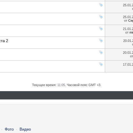
25.01
25.01
от
Се
21.01
от
mi
та 2
20.01
20.01
о
17.01
Текущее время:
11:05
. Часовой пояс GMT +3.
·
Фото
·
Видео