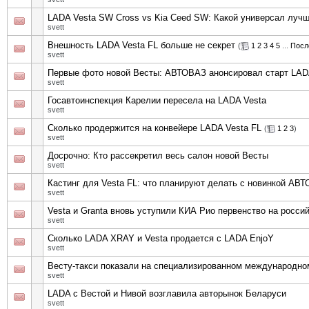
LADA Vesta SW Cross vs Kia Ceed SW: Какой универсал луч
svett
Внешность LADA Vesta FL больше не секрет
(
1
2
3
4
5
...
Посл
svett
Первые фото новой Весты: АВТОВАЗ анонсировал старт LADA
svett
Госавтоинспекция Карелии пересела на LADA Vesta
svett
Сколько продержится на конвейере LADA Vesta FL
(
1
2
3
)
svett
Досрочно: Кто рассекретил весь салон новой Весты
svett
Кастинг для Vesta FL: что планируют делать с новинкой АВ
svett
Vesta и Granta вновь уступили КИА Рио первенство на росси
svett
Сколько LADA XRAY и Vesta продается с LADA EnjoY
svett
Весту-такси показали на специализированном международн
svett
LADA с Вестой и Нивой возглавила авторынок Беларуси
svett