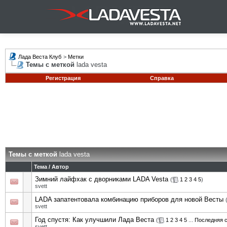
Лада Веста Клуб
>
Метки
Темы с меткой
lada vesta
Регистрация
Справка
Темы с меткой
lada vesta
Тема / Автор
Зимний лайфхак с дворниками LADA Vesta
(
1
2
3
4
5
)
svett
LADA запатентовала комбинацию приборов для новой Весты
svett
Год спустя: Как улучшили Лада Веста
(
1
2
3
4
5
...
Последняя 
svett