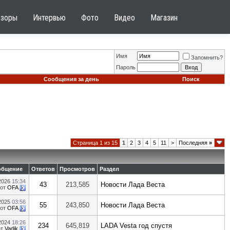
бзоры
Интервью
Фото
Видео
Магазин
Имя
Запомнить?
Пароль
Сообщения за день
Поиск
Страница 1 из 15
1
2
3
4
5
11
>
Последняя
»
общение
Ответов
Просмотров
Раздел
.2026
15:34
43
213,585
Новости Лада Веста
от
OFA
.2025
03:56
55
243,850
Новости Лада Веста
от
OFA
.2024
18:26
234
645,819
LADA Vesta год спустя
от
Vadik