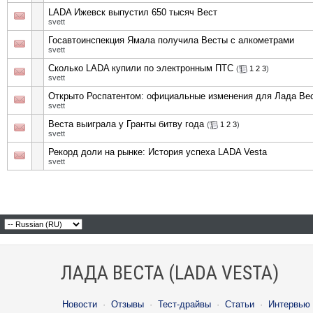
LADA Ижевск выпустил 650 тысяч Вест
svett
Госавтоинспекция Ямала получила Весты с алкометрами
svett
Сколько LADA купили по электронным ПТС
(
1
2
3
)
svett
Открыто Роспатентом: официальные изменения для Лада Вес
svett
Веста выиграла у Гранты битву года
(
1
2
3
)
svett
Рекорд доли на рынке: История успеха LADA Vesta
svett
ЛАДА ВЕСТА (LADA VESTA)
Новости
·
Отзывы
·
Тест-драйвы
·
Статьи
·
Интервью