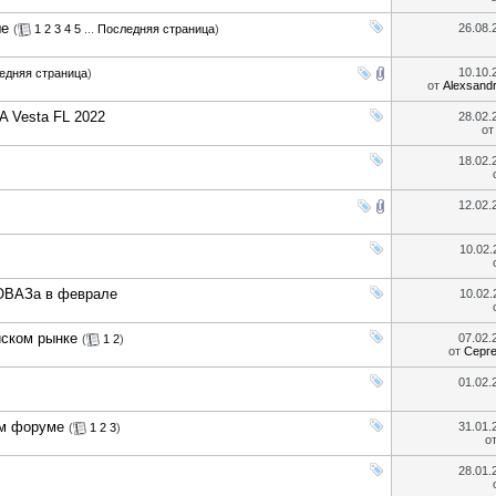
ше
26.08
(
1
2
3
4
5
...
Последняя страница
)
10.10
едняя страница
)
от
Alexsand
 Vesta FL 2022
28.02
о
18.02
12.02
10.02
ТОВАЗа в феврале
10.02
йском рынке
07.02
(
1
2
)
от
Серг
01.02
ом форуме
31.01
(
1
2
3
)
о
28.01