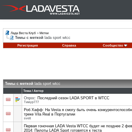
Лада Веста Клуб
>
Метки
Темы с меткой
lada sport wtcc
Регистрация
Справка
Сообщество
Темы с меткой
lada sport wtcc
Тема / Автор
Опрос:
Последний сезон LADA SPORT в WTCC
Тимур777
Роб Хафф: На Vesta я смогу быть очень конкурентоспособ
треке Vila Real в Португалии
svett
Первая гоночная LADA Vesta WTCC будет не позднее 2 фе
2014: Пилоты LADA Sport готовятся к теста