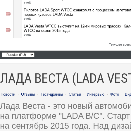
svett
Пилотов LADA Sport WTCC ознакомят с процессом изготов
первых кузовов LADA Vesta
svett
LADA Vesta WTCC выступит на 12-ти мировых трассах. Ка
WTCC на сезон 2015 года
svett
Текущее врем
ЛАДА ВЕСТА (LADA VES
Новости
·
Отзывы
·
Тест-драйвы
·
Статьи
·
Интервью
·
Фото
·
Ви
Лада Веста - это новый автомо
на платформе "LADA B/C". Старт
на сентябрь 2015 года. Над диз