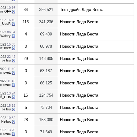
.2023
10:16
84
386,521
Тест-драйв Лада Веста
от
OFA
.2022
16:49
116
341,236
Новости Лада Веста
r_UssR
.2022
06:54
4
69,409
Новости Лада Веста
т
Walery
.2022
15:53
0
60,978
Новости Лада Веста
от
svett
.2022
22:42
29
148,805
Новости Лада Веста
от
tsu
.2022
11:49
0
63,187
Новости Лада Веста
от
svett
.2022
11:45
0
66,125
Новости Лада Веста
от
svett
.2022
13:24
16
124,754
Новости Лада Веста
ей_СПб
.2022
15:19
5
73,704
Новости Лада Веста
от
tsu
.2022
10:52
28
158,080
Новости Лада Веста
т
Neibot
.2022
13:20
0
71,649
Новости Лада Веста
от
svett