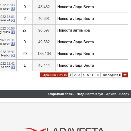
.2022
19:33
0
48,482
Новости Лада Веста
от
svett
.2022
18:01
2
40,391
Новости Лада Веста
ргей 74
.2022
08:58
27
98,597
Новости автомира
g-quick
.2022
21:11
0
49,582
Новости Лада Веста
от
svett
.2022
05:41
20
135,104
Новости Лада Веста
т
Neibot
.2022
12:42
1
45,444
Новости Лада Веста
от
sch
Страница 1 из 15
1
2
3
4
5
11
>
Последняя
»
Обратная связь
-
Лада Веста Клуб
-
Архив
-
Вверх