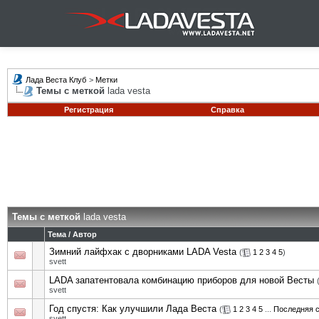
Лада Веста Клуб
>
Метки
Темы с меткой
lada vesta
Регистрация
Справка
Темы с меткой
lada vesta
Тема / Автор
Зимний лайфхак с дворниками LADA Vesta
(
1
2
3
4
5
)
svett
LADA запатентовала комбинацию приборов для новой Весты
svett
Год спустя: Как улучшили Лада Веста
(
1
2
3
4
5
...
Последняя 
svett