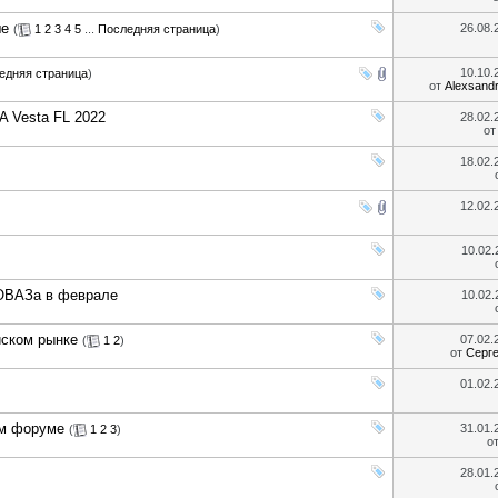
ше
26.08
(
1
2
3
4
5
...
Последняя страница
)
10.10
едняя страница
)
от
Alexsand
 Vesta FL 2022
28.02
о
18.02
12.02
10.02
ТОВАЗа в феврале
10.02
йском рынке
07.02
(
1
2
)
от
Серг
01.02
ом форуме
31.01
(
1
2
3
)
о
28.01