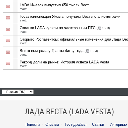
LADA Ижевск выпустил 650 тысяч Вест
svett
Госавтоинспекция Ямала получила Весты с алкометрами
svett
Сколько LADA купили по электронным ПТС
(
1
2
3
)
svett
Открыто Роспатентом: официальные изменения для Лада Вес
svett
Веста выиграла у Гранты битву года
(
1
2
3
)
svett
Рекорд доли на рынке: История успеха LADA Vesta
svett
ЛАДА ВЕСТА (LADA VESTA)
Новости
·
Отзывы
·
Тест-драйвы
·
Статьи
·
Интервью