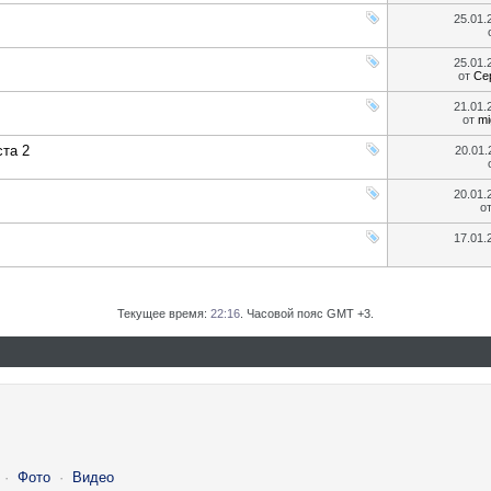
25.01
25.01
от
Се
21.01
от
mi
та 2
20.01
20.01
о
17.01
Текущее время:
22:16
. Часовой пояс GMT +3.
·
Фото
·
Видео