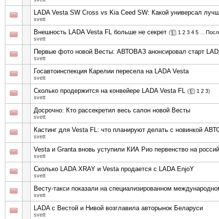
LADA Vesta SW Cross vs Kia Ceed SW: Какой универсал луч
svett
Внешность LADA Vesta FL больше не секрет
(
1
2
3
4
5
...
Посл
svett
Первые фото новой Весты: АВТОВАЗ анонсировал старт LADA
svett
Госавтоинспекция Карелии пересела на LADA Vesta
svett
Сколько продержится на конвейере LADA Vesta FL
(
1
2
3
)
svett
Досрочно: Кто рассекретил весь салон новой Весты
svett
Кастинг для Vesta FL: что планируют делать с новинкой АВ
svett
Vesta и Granta вновь уступили КИА Рио первенство на росси
svett
Сколько LADA XRAY и Vesta продается с LADA EnjoY
svett
Весту-такси показали на специализированном международн
svett
LADA с Вестой и Нивой возглавила авторынок Беларуси
svett