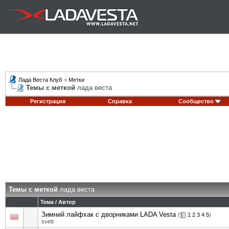
Лада Веста Клуб
>
Метки
Темы с меткой
лада веста
Регистрация
Справка
Сообщество
Темы с меткой
лада веста
Тема / Автор
Зимний лайфхак с дворниками LADA Vesta
(
1
2
3
4
5
)
svett