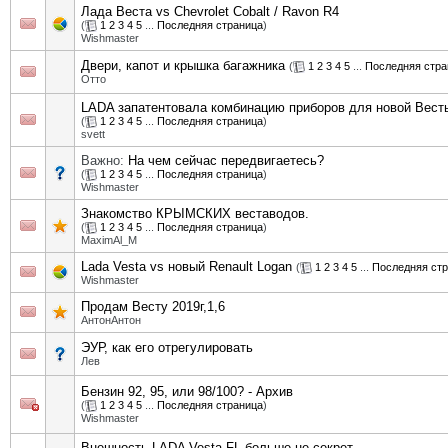
Лада Веста vs Chevrolet Cobalt / Ravon R4
(
1
2
3
4
5
...
Последняя страница
)
Wishmaster
Двери, капот и крышка багажника
(
1
2
3
4
5
...
Последняя стра
Отто
LADA запатентовала комбинацию приборов для новой Вест
(
1
2
3
4
5
...
Последняя страница
)
svett
Важно:
На чем сейчас передвигаетесь?
(
1
2
3
4
5
...
Последняя страница
)
Wishmaster
Знакомство КРЫМСКИХ веставодов.
(
1
2
3
4
5
...
Последняя страница
)
MaximAl_M
Lada Vesta vs новый Renault Logan
(
1
2
3
4
5
...
Последняя ст
Wishmaster
Продам Весту 2019г,1,6
АнтонАнтон
ЭУР, как его отрегулировать
Лев
Бензин 92, 95, или 98/100? - Архив
(
1
2
3
4
5
...
Последняя страница
)
Wishmaster
Внешность LADA Vesta FL больше не секрет