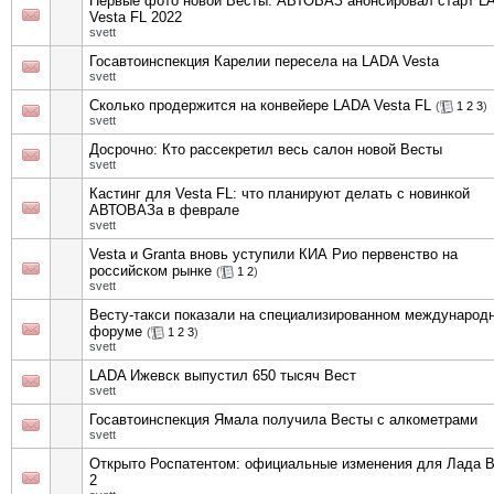
Первые фото новой Весты: АВТОВАЗ анонсировал старт L
Vesta FL 2022
svett
Госавтоинспекция Карелии пересела на LADA Vesta
svett
Сколько продержится на конвейере LADA Vesta FL
(
1
2
3
)
svett
Досрочно: Кто рассекретил весь салон новой Весты
svett
Кастинг для Vesta FL: что планируют делать с новинкой
АВТОВАЗа в феврале
svett
Vesta и Granta вновь уступили КИА Рио первенство на
российском рынке
(
1
2
)
svett
Весту-такси показали на специализированном международ
форуме
(
1
2
3
)
svett
LADA Ижевск выпустил 650 тысяч Вест
svett
Госавтоинспекция Ямала получила Весты с алкометрами
svett
Открыто Роспатентом: официальные изменения для Лада 
2