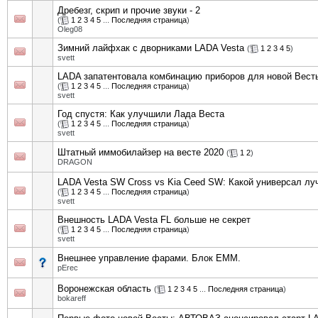
Дребезг, скрип и прочие звуки - 2
(
1
2
3
4
5
...
Последняя страница
)
Oleg08
Зимний лайфхак с дворниками LADA Vesta
(
1
2
3
4
5
)
svett
LADA запатентовала комбинацию приборов для новой Вест
(
1
2
3
4
5
...
Последняя страница
)
svett
Год спустя: Как улучшили Лада Веста
(
1
2
3
4
5
...
Последняя страница
)
svett
Штатный иммобилайзер на весте 2020
(
1
2
)
DRAGON
LADA Vesta SW Cross vs Kia Ceed SW: Какой универсал лу
(
1
2
3
4
5
...
Последняя страница
)
svett
Внешность LADA Vesta FL больше не секрет
(
1
2
3
4
5
...
Последняя страница
)
svett
Внешнее управление фарами. Блок EMM.
pErec
Воронежская область
(
1
2
3
4
5
...
Последняя страница
)
bokareff