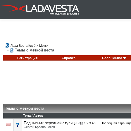
Лада Веста Клуб
>
Метки
Темы с меткой
веста
Регистрация
Справка
Сообщество
Темы с меткой
веста
Тема / Автор
Подшипник передней ступицы
(
1
2
3
4
5
...
Последняя страниц
Сергей Краснощёков