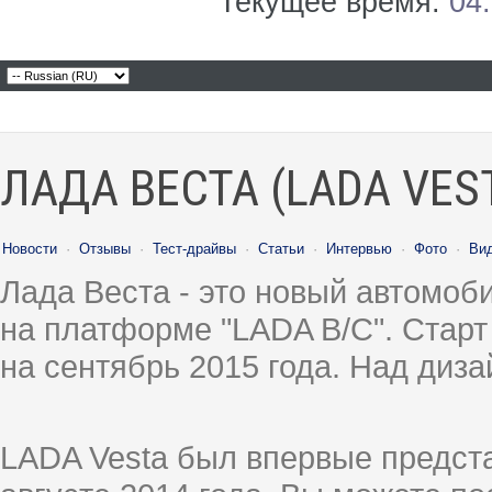
Текущее время:
04
ЛАДА ВЕСТА (LADA VES
Новости
·
Отзывы
·
Тест-драйвы
·
Статьи
·
Интервью
·
Фото
·
Ви
Лада Веста - это новый автомо
на платформе "LADA B/C". Старт
на сентябрь 2015 года. Над диз
LADA Vesta был впервые предст