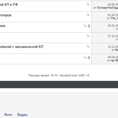
ой КП в РФ
24.05.
от
ПотомуЧтоГлад
еллеров
01.02.
от
The_
каза
23.01.
о
27.12.
о
мобилей с механической КП
13.11.
от
B
04.03.
от
np-3
Текущее время:
08:46
. Часовой пояс GMT +3.
·
Фото
·
Видео