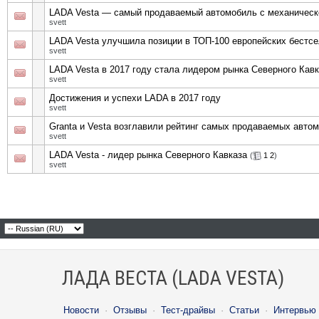
LADA Vesta — самый продаваемый автомобиль с механическ
svett
LADA Vesta улучшила позиции в ТОП-100 европейских бестс
svett
LADA Vesta в 2017 году стала лидером рынка Северного Кав
svett
Достижения и успехи LADA в 2017 году
svett
Granta и Vesta возглавили рейтинг самых продаваемых авто
svett
LADA Vesta - лидер рынка Северного Кавказа
(
1
2
)
svett
ЛАДА ВЕСТА (LADA VESTA)
Новости
·
Отзывы
·
Тест-драйвы
·
Статьи
·
Интервью