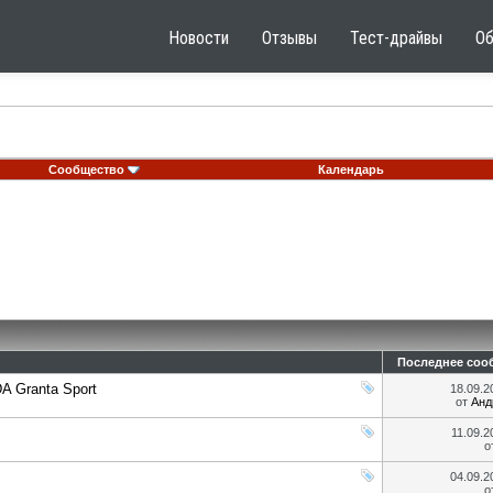
Новости
Отзывы
Тест-драйвы
О
Сообщество
Календарь
Последнее соо
A Granta Sport
18.09.
от
Анд
11.09.
о
04.09.
о