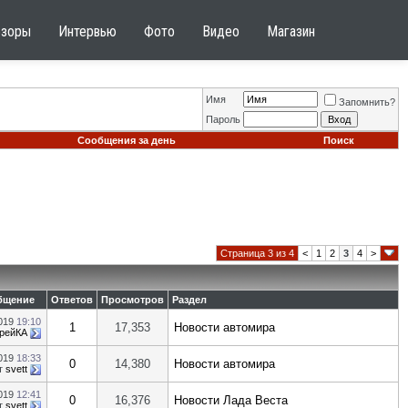
бзоры
Интервью
Фото
Видео
Магазин
Имя
Запомнить?
Пароль
Сообщения за день
Поиск
Страница 3 из 4
<
1
2
3
4
>
бщение
Ответов
Просмотров
Раздел
2019
19:10
1
17,353
Новости автомира
рейКА
2019
18:33
0
14,380
Новости автомира
т
svett
2019
12:41
0
16,376
Новости Лада Веста
т
svett