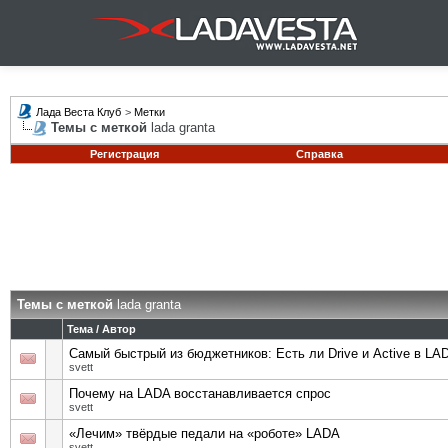
Лада Веста Клуб
>
Метки
Темы с меткой
lada granta
Регистрация
Справка
Темы с меткой
lada granta
Тема / Автор
Самый быстрый из бюджетников: Есть ли Drive и Active в LAD
svett
Почему на LADA восстанавливается спрос
svett
«Лечим» твёрдые педали на «роботе» LADA
svett