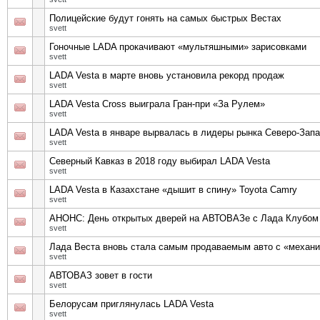
Полицейские будут гонять на самых быстрых Вестах
svett
Гоночные LADA прокачивают «мультяшными» зарисовками
svett
LADA Vesta в марте вновь установила рекорд продаж
svett
LADA Vesta Cross выиграла Гран-при «За Рулем»
svett
LADA Vesta в январе вырвалась в лидеры рынка Северо-Зап
svett
Северный Кавказ в 2018 году выбирал LADA Vesta
svett
LADA Vesta в Казахстане «дышит в спину» Toyota Camry
svett
АНОНС: День открытых дверей на АВТОВАЗе с Лада Клубом
svett
Лада Веста вновь стала самым продаваемым авто с «механи
svett
АВТОВАЗ зовет в гости
svett
Белорусам приглянулась LADA Vesta
svett