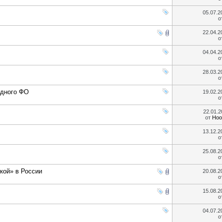
05.07.
о
22.04.
о
04.04.
о
28.03.
о
адного ФО
19.02.
о
22.01.
от
Hoo
13.12.
о
25.08.
о
кой» в России
20.08.
о
15.08.
о
04.07.
о