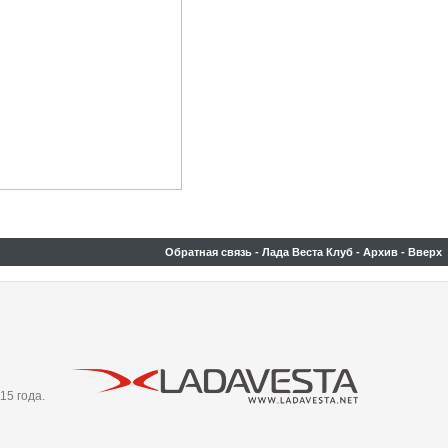
Обратная связь
-
Лада Веста Клуб
-
Архив
-
Вверх
15 года.