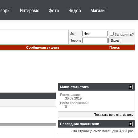
бзоры
Интервью
Фото
Видео
Магазин
Имя
Запомнить?
Пароль
Сообщения за день
Поиск
Мини-статистика
Регистрация
30.09.2019
Всего сообщений
0
Показать всю статистику
Последние посетители
Эта страница была посещена
3,853
раз