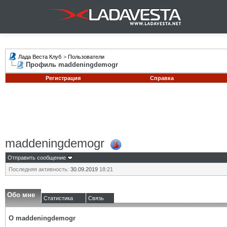
Лада Веста Клуб
>
Пользователи
Профиль maddeningdemogr
Регистрация
Справка
maddeningdemogr
Отправить сообщение
Последняя активность:
30.09.2019
18:21
Обо мне
Статистика
Связь
О maddeningdemogr