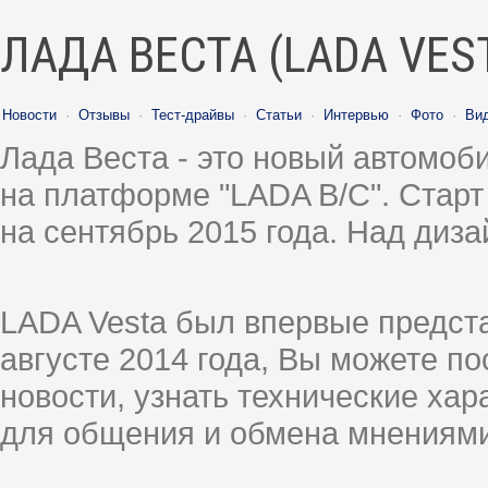
ЛАДА ВЕСТА (LADA VES
Новости
·
Отзывы
·
Тест-драйвы
·
Статьи
·
Интервью
·
Фото
·
Ви
Лада Веста - это новый автомо
на платформе "LADA B/C". Старт
на сентябрь 2015 года. Над диз
LADA Vesta был впервые предст
августе 2014 года, Вы можете п
новости, узнать технические ха
для общения и обмена мнениями