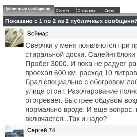
Публичные сообщения
Обо мне
Статистика
Связь
Показано с 1 по
2
из
2
публичных сообщени
Веймар
Сверчки у меня появляются при п
стиральной доски. Салейнтблоки
Пробег 3000. И пока не радует р
проехал 600 км, расход 10 литров
Брал специально с обогревом ло
улице стоит. Разочарование полно
отогревает. Быстрее обдувом возд
нормально вроде. И еще вопрос, 
включается...Так и надо?
Сергей 74