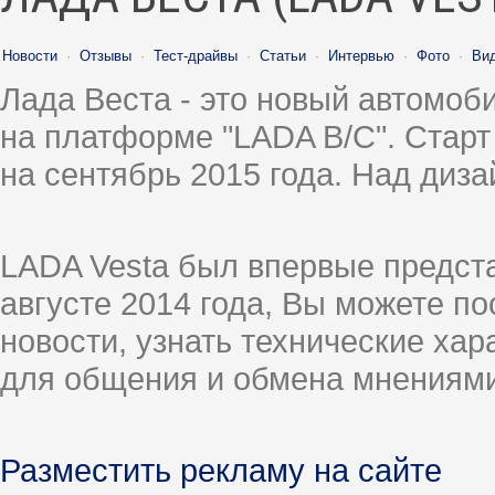
Новости
·
Отзывы
·
Тест-драйвы
·
Статьи
·
Интервью
·
Фото
·
Ви
Лада Веста - это новый автомо
на платформе "LADA B/C". Старт
на сентябрь 2015 года. Над диз
LADA Vesta был впервые предст
августе 2014 года, Вы можете п
новости, узнать технические ха
для общения и обмена мнениями
Разместить рекламу на сайте