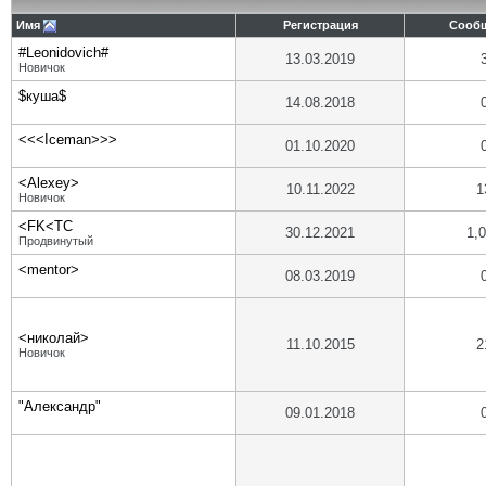
Имя
Регистрация
Сооб
#Leonidovich#
13.03.2019
Новичок
$куша$
14.08.2018
<<<Iceman>>>
01.10.2020
<Alexey>
10.11.2022
1
Новичок
<FK<TC
30.12.2021
1,
Продвинутый
<mentor>
08.03.2019
<николай>
11.10.2015
2
Новичок
"Александр"
09.01.2018