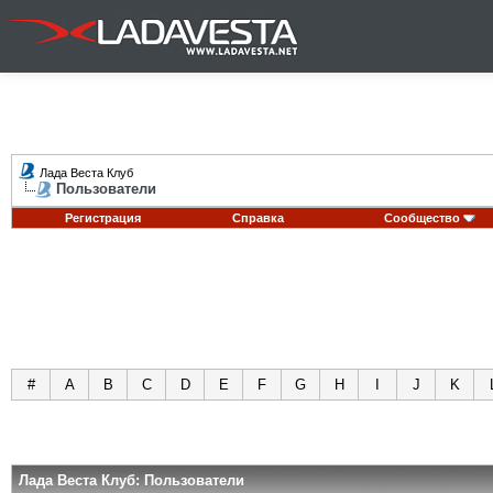
Лада Веста Клуб
Пользователи
Регистрация
Справка
Сообщество
#
A
B
C
D
E
F
G
H
I
J
K
Лада Веста Клуб: Пользователи